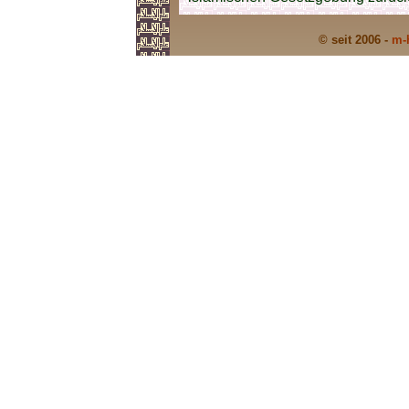
© seit 2006 -
m-