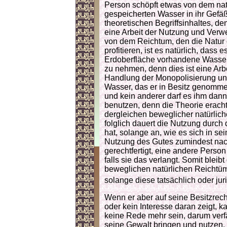
Person schöpft etwas von dem nat
gespeicherten Wasser in ihr Gefäß
theoretischen Begriffsinhaltes, de
eine Arbeit der Nutzung und Verw
von dem Reichtum, den die Natur 
profitieren, ist es natürlich, dass
Erdoberfläche vorhandene Wasser
zu nehmen, denn dies ist eine Ar
Handlung der Monopolisierung u
Wasser, das er in Besitz genommen
und kein anderer darf es ihm dan
benutzen, denn die Theorie erach
dergleichen beweglicher natürlich
folglich dauert die Nutzung durc
hat, solange an, wie es sich in se
Nutzung des Gutes zumindest nach 
gerechtfertigt, eine andere Perso
falls sie das verlangt. Somit bleib
beweglichen natürlichen Reichtüme
solange diese tatsächlich oder juri
Wenn er aber auf seine Besitzrech
oder kein Interesse daran zeigt, 
keine Rede mehr sein, darum verfäl
seine Gewalt bringen und nutzen. 