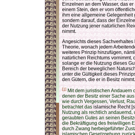
Einzelnen an dem Wasser, das er 
einem Stein, den er vom öffentlic
ihm eine allgemeine Gelegenheit ge
sondern darauf, dass der Einzeln
der Nutzung jener natürlichen Rei
nimmt.
Angesichts dieses Sachverhaltes 
Theorie, wonach jedem Arbeitenden
weiteres Prinzip hinzufügen, näm
natürlichen Reichtums vornimmt, 
solange er die Nutzung dieses Gut
Bereich der beweglichen Naturschät
unter die Gültigkeit dieses Prinz
den Gütern, die er in Besitz nimmt
[1]
Mit dem juristischen Andauern d
denen der Besitz einer Sache aus
wie durch Vergessen, Verlust, Rau
betrachtet das
islamische Recht [
s
Nutzung als rechtlich andauernd,
geraubten Gutes an seinen Besitze
die Bekräftigung des freiwilligen
durch Zwang herbeigeführter Zust
islamischen Gesetzgebung zurück