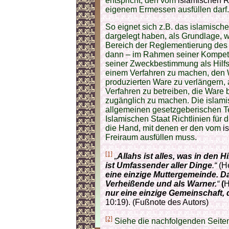
entspricht, den vom
islamischen R
eigenem Ermessen ausfüllen darf.
So eignet sich z.B. das islamisch
dargelegt haben, als Grundlage,
Bereich der Reglementierung des
dann – im Rahmen seiner Kompet
seiner Zweckbestimmung als Hilfsm
einem Verfahren zu machen, den
produzierten Ware zu verlängern, an
Verfahren zu betreiben, die Ware 
zugänglich zu machen. Die islami
allgemeinen gesetzgeberischen Te
Islamischen Staat Richtlinien für 
die Hand, mit denen er den vom
is
Freiraum ausfüllen muss.
[1]
„
Allahs ist alles, was in den 
ist Umfassender aller Dinge
.“
(He
eine einzige Muttergemeinde. Da
Verheißende und als Warner.
“
(
H
nur eine einzige Gemeinschaft,
10:19). (Fußnote des Autors)
[2]
Siehe die nachfolgenden Seiten