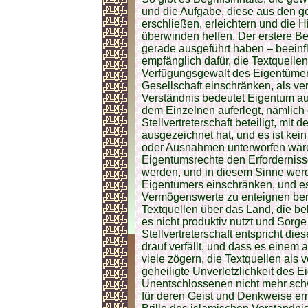
und die Aufgabe, diese aus den ge
erschließen, erleichtern und die 
überwinden helfen. Der erstere Be
gerade ausgeführt haben – beeinfl
empfänglich dafür, die Textquelle
Verfügungsgewalt des Eigentümers
Gesellschaft einschränken, als ve
Verständnis bedeutet Eigentum auc
dem Einzelnen auferlegt, nämlich 
Stellvertreterschaft beteiligt, mit
ausgezeichnet hat, und es ist kei
oder Ausnahmen unterworfen wäre. 
Eigentumsrechte den Erfordernisse
werden, und in diesem Sinne wer
Eigentümers einschränken, und e
Vermögenswerte zu enteignen berei
Textquellen über das Land, die be
es nicht produktiv nutzt und Sorge
Stellvertreterschaft entspricht 
drauf verfällt, und dass es einem
viele zögern, die Textquellen als v
geheiligte Unverletzlichkeit des 
Unentschlossenen nicht mehr schw
für deren Geist und Denkweise em