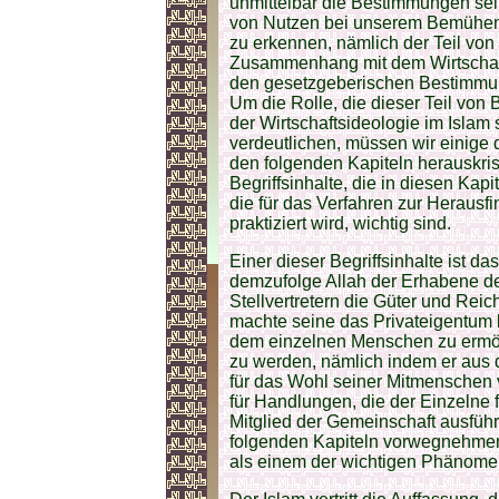
unmittelbar die Bestimmungen selb
von Nutzen bei unserem Bemühen, 
zu erkennen, nämlich der Teil von 
Zusammenhang mit dem Wirtschaf
den gesetzgeberischen Bestimmung
Um die Rolle, die dieser Teil von B
der Wirtschaftsideologie im Islam
verdeutlichen, müssen wir einige
den folgenden Kapiteln herauskris
Begriffsinhalte, die in diesen Kap
die für das Verfahren zur Herausf
praktiziert wird, wichtig sind.
Einer dieser Begriffsinhalte ist d
demzufolge Allah der Erhabene d
Stellvertretern die Güter und Reic
machte seine das Privateigentum 
dem einzelnen Menschen zu ermögli
zu werden, nämlich indem er aus d
für das Wohl seiner Mitmenschen 
für Handlungen, die der Einzelne f
Mitglied der Gemeinschaft ausführt
folgenden Kapiteln vorwegnehmen,
als einem der wichtigen Phänomen