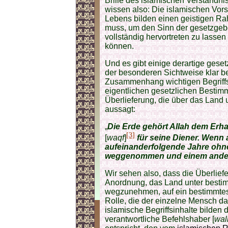
Brille des islamischen Verständn
wissen also: Die islamischen Vors
Lebens bilden einen geistigen R
muss, um den Sinn der gesetzgebe
vollständig hervortreten zu lassen
können.
Und es gibt einige derartige gese
der besonderen Sichtweise klar b
Zusammenhang wichtigen Begriffs
eigentlichen gesetzlichen Bestimm
Überlieferung, die über das Lan
aussagt:
„
Die Erde gehört Allah dem Erha
[3]
[
waqf
]
für seine Diener. Wenn 
aufeinanderfolgende Jahre ohne
weggenommen und einem ande
Wir sehen also, dass die Überlief
Anordnung, das Land unter best
wegzunehmen, auf ein bestimmte
Rolle, die der einzelne Mensch da
islamische Begriffsinhalte bilden 
verantwortliche Befehlshaber [
wal