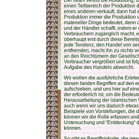
Der Islam vertritt die Auffassung,
einen Teilbereich der Produktion 
eines anderen verkauft, dann hat e
Produktion immer die Produktion 
materieller Dinge bedeutet, denn 
und der Händler schafft, indem er 
Verbrauchern zugänglich macht, e
überhaupt erst durch diese Bereits
jede Tendenz, den Handel von se
entfremden, macht ihn zu nichts w
an den Reichtümern der Gesellsch
Verbraucher vergrößert und ist folg
Aufgabe des Handels abweicht.
Wir wollen die ausführliche Erört
diesen beiden Begriffen auf den 
aufschieben, und uns hier auf ei
der erforderlich ist, um die Bedeut
Herausarbeitung der islamischen 
auch wenn wir uns dadurch etwas
Beispiele von Vorstellungen, die d
können wir die Rolle erfassen und d
Untersuchung und “Entdeckung“ de
können.
So gibt es Begriffsinhalte, die g