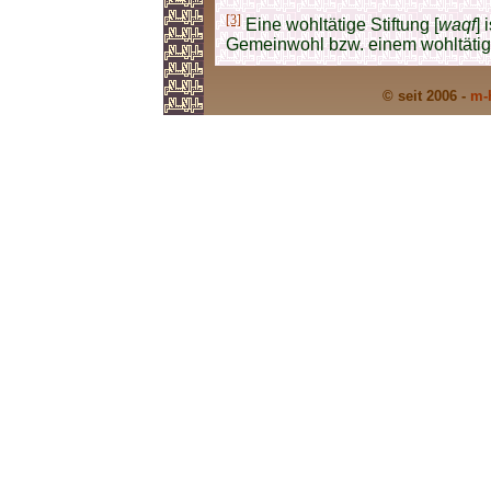
[3]
Eine wohltätige Stiftung [
waqf
] 
Gemeinwohl bzw. einem wohltätig
© seit 2006 -
m-