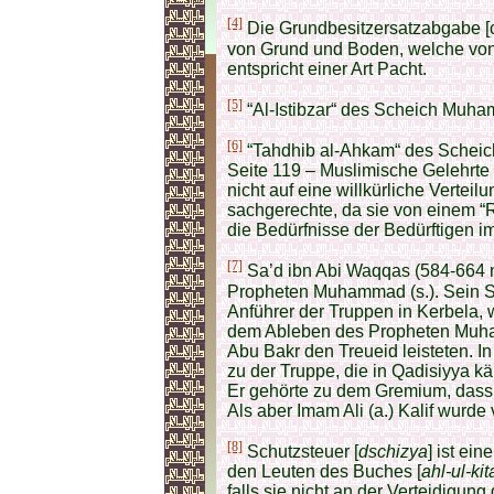
[4]
Die Grundbesitzersatzabgabe [c
von Grund und Boden, welche vo
entspricht einer Art Pacht.
[5]
“Al-Istibzar“ des Scheich Muha
[6]
“Tahdhib al-Ahkam“ des Scheic
Seite 119 – Muslimische Gelehrte 
nicht auf eine willkürliche Verteil
sachgerechte, da sie von einem “R
die Bedürfnisse der Bedürftigen i
[7]
Sa’d ibn Abi Waqqas (584-664 n.C
Propheten Muhammad (s.). Sein S
Anführer der Truppen in Kerbela, 
dem Ableben des Propheten Muham
Abu Bakr den Treueid leisteten. I
zu der Truppe, die in Qadisiyya k
Er gehörte zu dem Gremium, dass 
Als aber Imam Ali (a.) Kalif wurde
[8]
Schutzsteuer [
dschizya
] ist ei
den Leuten des Buches [
ahl-ul-kit
falls sie nicht an der Verteidigun