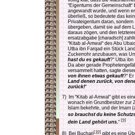
“Eigentums der Gemeinschaft“ b
angewandt wurde, und wenn er 
überließ, so bedeutete das kei
Privateigentum daran, sondern 
übergeben, damit sie auf dem 
daraus zögen, und den letzteren
ersatzabgabe [
charadsch
] zahl
“Kitab al-Amwal“ des Abu Ubaid
Utba ibn Farqad ein Stück Land
Zuckerrohr anzubauen, was Umar 
hast du es gekauft
?“ Utba ibn
Da aber gerade Prophetengefä
versammelt hatten, sagte dieser
von ihnen etwas gekauft
?“ Er
Land denen zurück, von dene
zurück!
“
7)
Im “Kitab al-Amwal“ gibt es ei
wonach ein Grundbesitzer zur Ze
Islam bekehrte, und der Imam (a
so brauchst du keine Schutzs
[9]
dein Land gehört uns.
“
[10]
8)
Bei Buchari
gibt es eine Üb