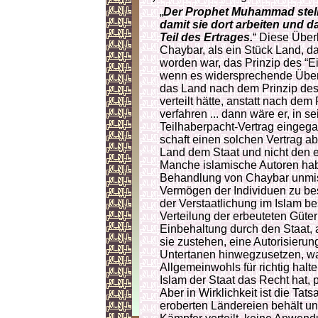
„
Der Prophet Muhammad stel
damit sie dort arbeiten und 
Teil des Ertrages.
“ Diese Überl
Chaybar, als ein Stück Land, d
worden war, das Prinzip des “
wenn es widersprechende Überl
das Land nach dem Prinzip des
verteilt hätte, anstatt nach de
verfahren ... dann wäre er, in s
Teilhaberpacht-Vertrag eingegan
schaft einen solchen Vertrag ab
Land dem Staat und nicht den e
Manche islamische Autoren hab
Behandlung von Chaybar unmiss
Ver­mö­gen der Individuen zu b
der Verstaatlichung im Islam be
Verteilung der erbeuteten Güte
Einbehaltung durch den Staat, a
sie zustehen, eine Autorisierun
Untertanen hinwegzusetzen, wa
Allgemeinwohls für richtig halt
Islam der Staat das Recht hat, 
Aber in Wirklichkeit ist die Tat
eroberten Ländereien behält un