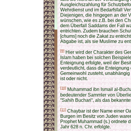
Ausgleichszahlung für Schutzbefo
Wehrdienst und im Bedarfsfall Vert
Diejenigen, die hingegen an der 
wünschen, wie es z.B. bei den Chr
dem Überfall Saddams der Fall wa
entrichten. Zudem brauchen Schu
[
chums
] noch die Zakat zu entrich
Abgabe ist, als sie Muslime zu en
[9]
Hier wird der Charakter des Ge
Islam haben bei solchen Beispiele
Enteignung erfolgte, weil der Bes
verdeutlicht, dass die Enteignung 
Gemeinwohl zusteht, unabhängig d
ist oder nicht.
[10]
Muhammad ibn Ismail al-Buchari
bedeutender Sammler von Überlie
“Sahih Buchari“, als das bekannt
[11]
Chaybar ist der Name einer Oa
Burgen im Besitz von Juden ware
Prophet Muhammad (s.) ordnete da
Jahr 628 n. Chr. erfolgte.