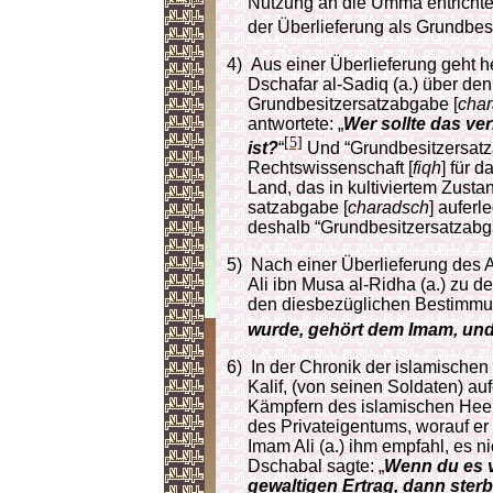
Nutzung an die Umma entrichten
der Überlieferung als Grundbes
4)
Aus einer Überlieferung geht 
Dschafar al-Sadiq (a.) über de
Grundbesitzersatzabgabe [
cha
antwortete: „
Wer sollte das ve
[5]
ist?
“
Und “Grund­be­sitz­er­sat
Rechtswissenschaft [
fiqh
] für 
Land, das in kultiviertem Zustan
satz­abgabe [
charadsch
] auferl
deshalb “Grundbesitzersatzabg
5)
Nach einer Überlieferung des
Ali ibn Musa al-Ridha (a.) zu 
den diesbezüglichen Bestimmu
wurde, gehört dem Imam, und d
6)
In der Chronik der islamischen
Kalif, (von seinen Soldaten) au
Kämpfern des islamischen Heer
des Privat­ei­gen­tums, worauf 
Imam Ali (a.) ihm empfahl, es n
Dschabal sagte: „
Wenn du es ve
gewaltigen Ertrag, dann sterbe