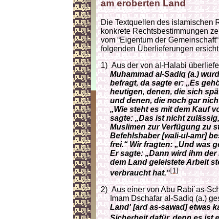
am eroberten Land
Die Textquellen des islamischen R
konkrete Rechtsbestimmungen zeig
vom “Eigentum der Gemeinschaft“ 
folgenden Überlieferungen ersichtl
1)
Aus der von al-Halabi überlief
Muhammad al-Sadiq (a.) wurde
befragt, da sagte er: „Es ge
heutigen, denen, die sich sp
und denen, die noch gar nicht
„Wie steht es mit dem Kauf v
sagte: „Das ist nicht zulässig
Muslimen zur Verfügung zu st
Befehlshaber [wali-ul-amr] b
frei.“ Wir fragten: „Und was
Er sagte: „Dann wird ihm der 
dem Land geleistete Arbeit st
[1]
verbraucht hat.“
2)
Aus einer von Abu Rabi´as-Sch
Imam Dschafar al-Sadiq (a.) ges
Land' [ard as-sawad] etwas k
Sicherheit dafür, denn es ist