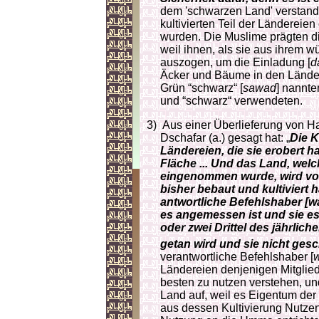
dem 'schwarzen Land' verstan
kultivierten Teil der Ländereien
wurden. Die Muslime prägten di
weil ihnen, als sie aus ihrem 
auszogen, um die Einladung [
d
Äcker und Bäume in den Länder
Grün “schwarz“ [
sawad
] nannte
und “schwarz“ verwendeten.
3)
Aus einer Überlieferung von 
Dschafar (a.) gesagt hat: „
Die 
Ländereien, die sie erobert 
Fläche ... Und das Land, welc
eingenommen wurde, wird vor
bisher bebaut und kultiviert 
ant­wortliche Befehlshaber [wal
es angemessen ist und sie es t
oder zwei Drittel des jährliche
getan wird und sie nicht ge­s
verantwortliche Be­fehls­haber [
w
Län­de­rei­en denjenigen Mitgli
besten zu nutzen verstehen, un
Land auf, weil es Eigentum der
aus dessen Kultivierung Nutzen