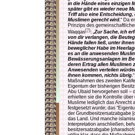
in die Hände eines einzigen 
später gibt es wieder neue Mu
Triff also eine Entscheidung
Muslimen gerecht wird.
“ Da e
Prinzips des gemeinschaftliche
[7]
Waqqas
: „
Zur Sache, ich er
von dir ver­langen, die Beuteg
Hände fallen ließ, unter ihnen
beweglicher Habe im Heerlage
es an die anwesenden Muslim
Bewässerungsanlagen im Besit
deren Ertrag allen Muslimen 
Anwesenden verteilen würden,
ihnen kommen, nichts übrig.
Maßnahmen des zweiten Kalifen
Eigentum der bisherigen Besitz
Abu Ubaid hervorgehen soll –
erhielten sie die Kontrolle übe
Muslime lediglich das Anrecht a
festgesetzt wurde; das “Eigen­t
der Grund­be­sitz­ersatzabgabe [
das Land. Und manche islamisc
Interpretation anschließen, be­h
besitz­ersatz­ab­gabe [
cha­radsch
völlig klar, dass die Maßnahm