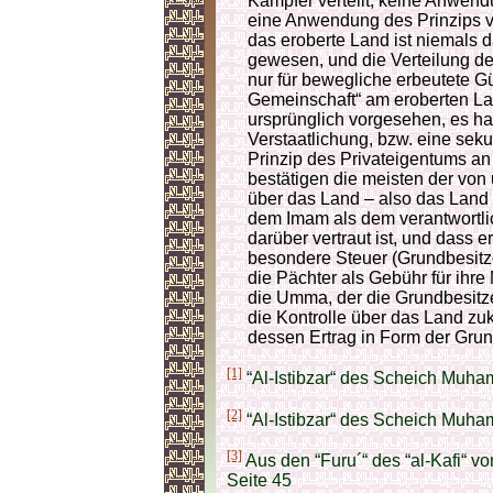
Kämpfer verteilt, keine Anwend
eine Anwendung des Prinzips v
das eroberte Land ist niemals 
gewesen, und die Verteilung der
nur für bewegliche erbeutete Gü
Gemeinschaft“ am eroberten La
ursprünglich vorgesehen, es han
Verstaatlichung, bzw. eine se
Prinzip des Privateigentums an
bestätigen die meisten der von 
über das Land – also das Land
dem Imam als dem verantwortli
darüber vertraut ist, und dass 
besondere Steuer (Grundbesitz
die Pächter als Gebühr für ihr
die Umma, der die Grundbesitz
die Kontrolle über das Land zuk
dessen Ertrag in Form der Grun
[1]
“Al-Istibzar“ des Scheich Muha
[2]
“Al-Istibzar“ des Scheich Muha
[3]
Aus den “Furu´“ des “al-Kafi“ 
Seite 45