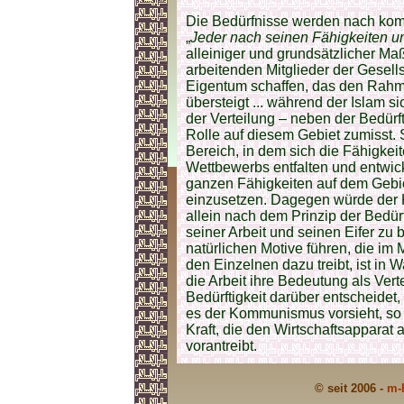
Die Bedürfnisse werden nach komm
„
Jeder nach seinen Fähigkeiten u
alleiniger und grundsätzlicher Maß
arbeitenden Mitglieder der Gesell
Eigentum schaffen, das den Rahm
übersteigt ... während der Islam s
der Verteilung – neben der Bedürfti
Rolle auf diesem Gebiet zumisst. S
Bereich, in dem sich die Fähigk
Wettbewerbs entfalten und entwick
ganzen Fähigkeiten auf dem Gebiet
einzusetzen. Dagegen würde de
allein nach dem Prinzip der Bedürft
seiner Arbeit und seinen Eifer zu 
natürlichen Motive führen, die i
den Einzelnen dazu treibt, ist in 
die Arbeit ihre Bedeutung als Verte
Bedürftigkeit darüber entscheidet
es der Kommunismus vorsieht, so 
Kraft, die den Wirtschaftsapparat
vorantreibt.
© seit 2006 -
m-