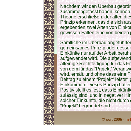
Nachdem wir den Überbau geordn
zusammengefasst haben, können wi
Theorie erschließen, der allen d
Prinzip erkennen, das die sich a
ergebenden zwei Arten von Einkomm
gewissen Fällen eine von beiden j
Sämtliche im Überbau angeführte
gemeinsames Prinzip oder dessen
Einkünfte nur auf der Arbeit beruh
aufgewendet wird. Die aufgewendet
alleinige Rechtfertigung für das En
von dem für das “Projekt“ Verant
wird, erhält, und ohne dass eine 
Beitrag zu einem “Projekt“ leistet,
Einkommen. Dieses Prinzip hat ein
Positiv stellt es fest, dass Einkü
zulässig sind, und in negativer Hi
solcher Einkünfte, die nicht durc
“Projekt“ begründet sind.
© seit 2006 -
m-