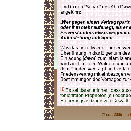
Und in den “Sunan“ des Abu Dawu
angeführt:
„
Wer gegen einen Vertragspartne
oder ihm mehr auferlegt, als er
Einverständnis etwas wegnimmt
Auferstehung anklagen.
“
Was das unkultivierte Friedensvertr
Überführung in das Eigentum des 
Einladung [
dawa
] zum Islam isl
wird auch mit den Wäldern und ähn
dem Friedensvertrag-Land verfahre
Friedensvertrag mit einbezogen wo
Bestimmungen des Vertrages zur
[1]
Es sei daran erinnert, dass auss
fehlerfreien Propheten (s.) oder de
Eroberungsfeldzüge von Gewalthe
© seit 2006 -
m-