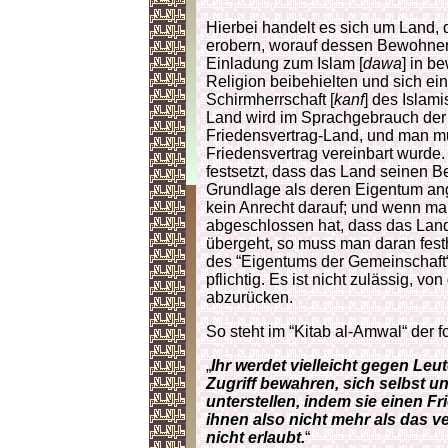
Hierbei handelt es sich um Land, 
erobern, worauf dessen Bewohner 
Einladung zum Islam [
dawa
] in b
Religion beibehielten und sich ein
Schirmherrschaft [
kanf
] des Islam
Land wird im Sprachgebrauch der
Friedensvertrag-Land, und man mu
Friedensvertrag vereinbart wurde. 
festsetzt, dass das Land seinen Be
Grundlage als deren Eigentum an
kein Anrecht darauf; und wenn m
abgeschlossen hat, dass das Lan
übergeht, so muss man daran festh
des “Eigentums der Gemeinschaft
pflichtig. Es ist nicht zulässig, 
abzurücken.
So steht im “Kitab al-Amwal“ der 
„
Ihr werdet vielleicht gegen Le
Zugriff bewahren, sich selbst 
unterstellen, indem sie einen F
ihnen also nicht mehr als das ve
nicht erlaubt.
“