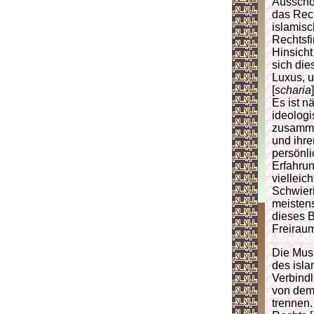
Ausschö
das Rec
islamisc
Rechtsfi
Hinsicht
sich die
Luxus, 
[
scharia
Es ist n
ideologi
zusamme
und ihre
persönli
Erfahrun
vielleic
Schwieri
meistens
dieses 
Freiraum
Die Musl
des isla
Verbindl
von dem 
trennen