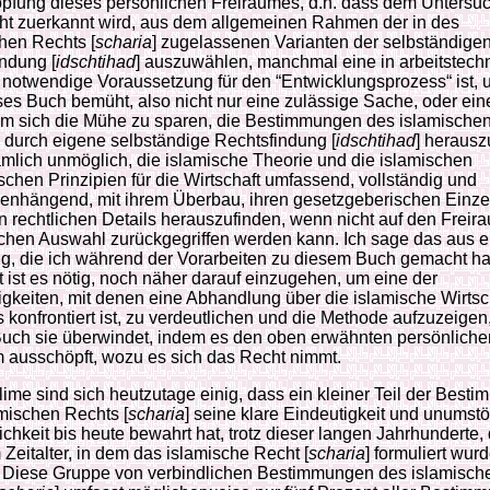
pfung dieses persönlichen Freiraumes, d.h. dass dem Unters
ht zuerkannt wird, aus dem allgemeinen Rahmen der in des
hen Rechts [
scharia
] zugelassenen Varianten der selbständige
ndung [
idschtihad
] auszuwählen, manchmal eine in arbeitstech
 notwendige Voraussetzung für den “Entwicklungsprozess“ ist,
ses Buch bemüht, also nicht nur eine zulässige Sache, oder eine
um sich die Mühe zu sparen, die Bestimmungen des islamische
] durch eigene selbständige Rechtsfindung [
idschtihad
] herausz
ämlich unmöglich, die islamische Theorie und die islamischen
schen Prinzipien für die Wirtschaft umfassend, vollständig und
nhängend, mit ihrem Überbau, ihren gesetzgeberischen Einze
n rechtlichen Details herauszufinden, wenn nicht auf den Freir
chen Auswahl zurückgegriffen werden kann. Ich sage das aus e
g, die ich während der Vorarbeiten zu diesem Buch gemacht h
ht ist es nötig, noch näher darauf einzugehen, um eine der
gkeiten, mit denen eine Abhandlung über die islamische Wirtsc
 konfrontiert ist, zu verdeutlichen und die Methode aufzuzeigen,
Buch sie überwindet, indem es den oben erwähnten persönliche
 ausschöpft, wozu es sich das Recht nimmt.
ime sind sich heutzutage einig, dass ein kleiner Teil der Best
mischen Rechts [
scharia
] seine klare Eindeutigkeit und unumst
ichkeit bis heute bewahrt hat, trotz dieser langen Jahrhunderte,
Zeitalter, in dem das islamische Recht [
scharia
] formuliert wurd
. Diese Gruppe von verbindlichen Bestimmungen des islamisch