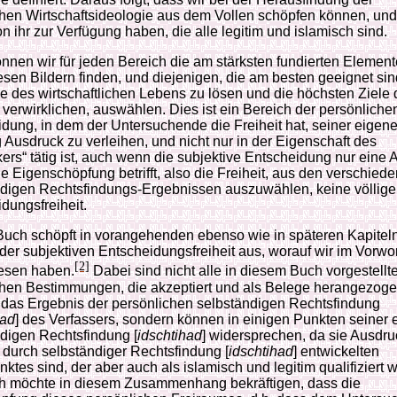
hen Wirtschaftsideologie aus dem Vollen schöpfen können, und
on ihr zur Verfügung haben, die alle legitim und islamisch sind.
nnen wir für jeden Bereich die am stärksten fundierten Element
iesen Bildern finden, und diejenigen, die am besten geeignet sin
 des wirtschaftlichen Lebens zu lösen und die höchsten Ziele 
 verwirklichen, auswählen. Dies ist ein Bereich der persönliche
dung, in dem der Untersuchende die Freiheit hat, seiner eigen
Ausdruck zu verleihen, und nicht nur in der Eigenschaft des
ers“ tätig ist, auch wenn die subjektive Entscheidung nur eine
e Eigenschöpfung betrifft, also die Freiheit, aus den verschied
ndigen Rechtsfindungs-Ergebnissen auszuwählen, keine völlige
dungsfreiheit.
Buch schöpft in vorangehenden ebenso wie in späteren Kapitel
der subjektiven Entscheidungsfreiheit aus, worauf wir im Vorwor
[2]
esen haben.
Dabei sind nicht alle in diesem Buch vorgestellt
chen Bestimmungen, die akzeptiert und als Belege herangezog
 das Ergebnis der persönlichen selbständigen Rechtsfindung
had
] des Verfassers, sondern können in einigen Punkten seiner
digen Rechtsfindung [
idschtihad
] widersprechen, da sie Ausdru
durch selbständiger Rechtsfindung [
idschtihad
] entwickelten
ktes sind, der aber auch als islamisch und legitim qualifiziert 
ch möchte in diesem Zusammenhang bekräftigen, dass die