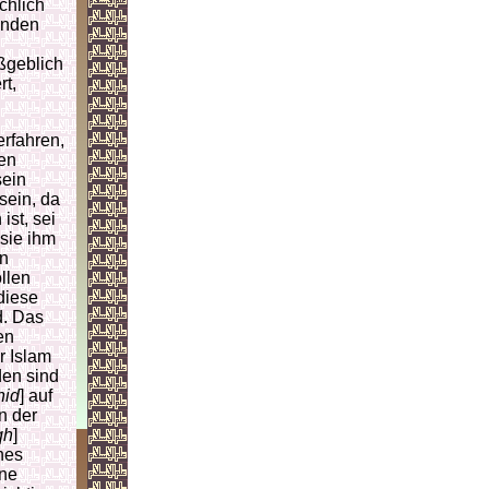
chlich
enden
aßgeblich
rt,
erfahren,
sen
sein
sein, da
ist, sei
 sie ihm
en
llen
diese
d. Das
en
r Islam
den sind
hid
] auf
n der
qh
]
nes
ine