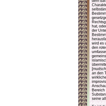
dem dar
Charakt
selbstän
Bestimmu
gesetzge
Rechtsge
hat, ode
der Unt
Bestimmu
herausfa
wird es 
den rot
umfassen
gemeins
islamis
übermitt
[
mudsch
an den T
wirklich
improvis
Anschau
Bereich 
Substanz
seine al