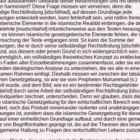
auf aufbauenden Gebäude dieser Bestimmungen und mit deren
er harmoniert? Diese Frage müssen wir verneinen, denn die
dige Rechtsfindung [
idschtihad
], auf dessen Grundlage jede
ngen entwickelt werden, kann fehlerhaft sein, und mithin frem
berische Elemente in die islamische Realität einbringen, die d
lehrte [
mudschtahid
] irrtümlicherweise aus den Texten heraus
r es können islamische gesetzgeberische Elemente fehlen, die 
ersuchung der Texte entgangen sind. So kann die Summe der
ngen, die er durch seine selbständige Rechtsfindung [
idschti
nd, aus diesem oder jenem Grund in sich widersprüchlich sein
unmöglich, ein vollständiges theoretisches Konzept zu entdeck
en Faden aller Einzelbestimmungen zusammenfasst, oder sie ei
den ideologischen Analyse zu unterziehen, die sie alle in ein
amen Rahmen einfügt. Deshalb müssen wir zwischen der tatsä
chen Gesetzgebung, so wie sie vom Propheten Muhammad (s.)
elt wurde, und dem Bild, wie es ein bestimmter Rechtsgelehrter
tahid
] durch seine Arbeit der selbständigen Rechtsfindung [
idsc
extquellen zeichnet, unterscheiden. Denn wir glauben, dass di
e islamische Gesetzgebung für den wirtschaftlichen Bereich we
iert, noch das Produkt voneinander isolierter und unabhängiger
ungen ist, sondern dass die islamische Gesetzgebung für dies
auf einer einheitlichen Grundlage aufbaut, und durch eine ge
 von Begriffsinhalten geprägt ist, die auf die Theorien des Isla
lgemeine Haltung zu Fragen des wirtschaftlichen Lebens zurüc