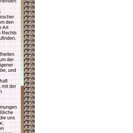
uchenden
n
nischer
 um den
 Art
n Rechts
ufinden.
lheiten
aum der
igener
abe, und
haft
 mit der
n
immungen
ößliche
 die uns
e,
en