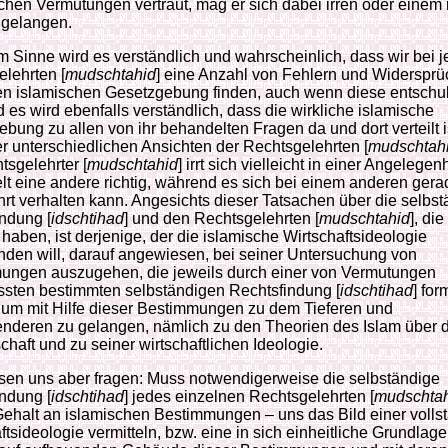
chen Vermutungen vertraut, mag er sich dabei irren oder einem 
 gelangen.
m Sinne wird es verständlich und wahrscheinlich, dass wir bei 
lehrten [
mudschtahid
] eine Anzahl von Fehlern und Widersprü
hen islamischen Gesetzgebung finden, auch wenn diese entschu
d es wird ebenfalls verständlich, dass die wirkliche islamische
bung zu allen von ihr behandelten Fragen da und dort verteilt is
r unterschiedlichen Ansichten der Rechtsgelehrten [
mudschtah
tsgelehrter [
mudschtahid
] irrt sich vielleicht in einer Angelegen
t eine andere richtig, während es sich bei einem anderen gera
t verhalten kann. Angesichts dieser Tatsachen über die selbst
ndung [
idschtihad
] und den Rechtsgelehrten [
mudschtahid
], die
t haben, ist derjenige, der die islamische Wirtschaftsideologie
nden will, darauf angewiesen, bei seiner Untersuchung von
ungen auszugehen, die jeweils durch einer von Vermutungen
ssten bestimmten selbständigen Rechtsfindung [
idschtihad
] for
 um mit Hilfe dieser Bestimmungen zu dem Tieferen und
nderen zu gelangen, nämlich zu den Theorien des Islam über d
haft und zu seiner wirtschaftlichen Ideologie.
sen uns aber fragen: Muss notwendigerweise die selbständige
ndung [
idschtihad
] jedes einzelnen Rechtsgelehrten [
mudschta
ehalt an islamischen Bestimmungen – uns das Bild einer volls
ftsideologie vermitteln, bzw. eine in sich einheitliche Grundlage,