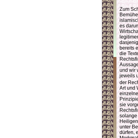
Zum Sch
Bemühen
islamisc
es darum
Wirtscha
legitime
dasjenig
bereits 
die Text
Rechtsfi
Aussage
und wir 
jeweils 
der Rech
Art und 
einzelne
Prinzipi
sie vorg
Rechtsfi
solange 
Heiligen
unter Be
dürfen, 
Merkmale