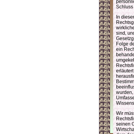
persönli
Schluss
In diese
Rechtsge
wirklic
sind, un
Gesetzge
Folge de
ein Rech
behandel
umgekehr
Rechtsfi
erläuter
herausfi
Bestimm
beeinflu
wurden,
Umfasse
Wissensc
Wir müs
Rechtsfi
seinen G
Wirtscha