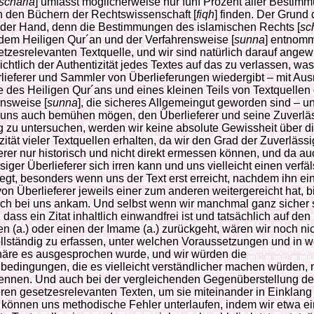
scharia
] umfasst möglicherweise nur fünf Prozent aller Bestim
in den Büchern der Rechtswissenschaft [
fiqh
] finden. Der Grund 
f der Hand, denn die Bestimmungen des islamischen Rechts [
sc
dem Heiligen Qur´an und der Verfahrensweise [
sunna
] entnomm
tzesrelevanten Textquelle, und wir sind natürlich darauf angew
ichtlich der Authentizität jedes Textes auf das zu verlassen, was
lieferer und Sammler von Überlieferungen wiedergibt – mit A
e des Heiligen Qur´ans und eines kleinen Teils von Textquellen
nsweise [
sunna
], die sicheres Allgemeingut geworden sind – u
 uns auch bemühen mögen, den Überlieferer und seine Zuverläs
ig zu untersuchen, werden wir keine absolute Gewissheit über d
zität vieler Textquellen erhalten, da wir den Grad der Zuverlässi
erer nur historisch und nicht direkt ermessen können, und da au
siger Überlieferer sich irren kann und uns vielleicht einen verfä
legt, besonders wenn uns der Text erst erreicht, nachdem ihn ei
on Überlieferer jeweils einer zum anderen weitergereicht hat, bi
ich bei uns ankam. Und selbst wenn wir manchmal ganz sicher 
 dass ein Zitat inhaltlich einwandfrei ist und tatsächlich auf den
n (a.) oder einen der Imame (a.) zurückgeht, wären wir noch nic
llständig zu erfassen, unter welchen Voraussetzungen und in w
äre es ausgesprochen wurde, und wir würden die
dingungen, die es vielleicht verständlicher machen würden, n
ennen. Und auch bei der vergleichenden Gegenüberstellung de
ren gesetzesrelevanten Texten, um sie miteinander in Einklang
 können uns methodische Fehler unterlaufen, indem wir etwa e