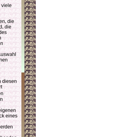
 viele
en, die
d, die
des
n
en
 Auswahl
enen
n diesen
t
en
en
 eigenen
ck eines
werden