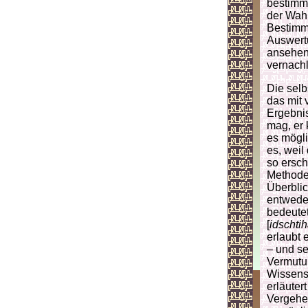
bestimmt
der Wahr
Bestimmu
Auswertu
ansehen,
vernach
Die selb
das mit 
Ergebnis
mag, er 
es mögli
es, weil
so ersch
Methode 
Überblic
entweder
bedeutet
[
idschti
erlaubt 
– und se
Vermutun
Wissensc
erläuter
Vergehe