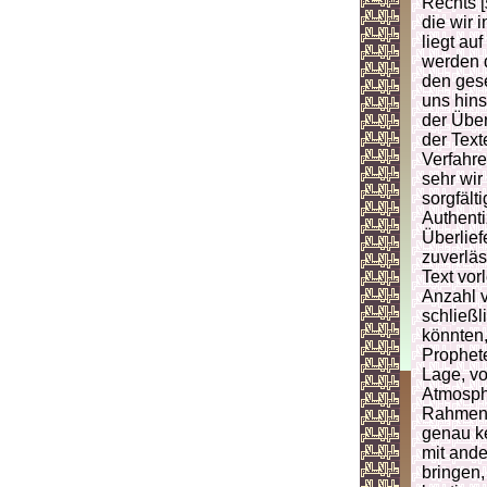
Rechts [
die wir 
liegt au
werden 
den gese
uns hins
der Über
der Text
Verfahre
sehr wir
sorgfält
Authenti
Überlief
zuverläs
Text vor
Anzahl v
schließl
könnten,
Prophete
Lage, vo
Atmosph
Rahmenbe
genau k
mit ande
bringen,