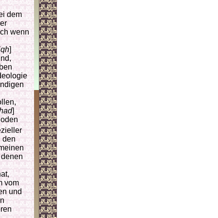
ei dem
er
lich wenn
iqh
]
ind,
aben
deologie
ändigen
llen,
ihad
]
thoden
zieller
n den
emeinen
h denen
at,
em vom
en und
en
eren