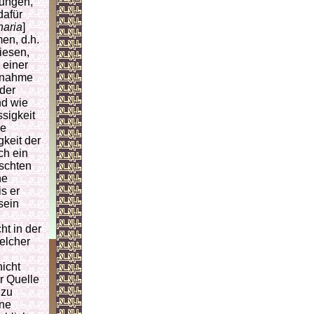
mungen,
dafür
haria
]
en, d.h.
iesen,
 einer
usnahme
 der
nd wie
sigkeit
ie
gkeit der
ch ein
lschten
ne
s er
sein
ht in der
elcher
icht
r Quelle
 zu
ine