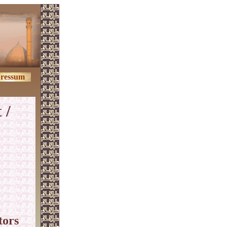
ressum
 /
tors