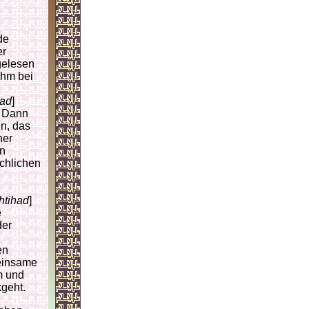
de
er
gelesen
ihm bei
had
]
. Dann
en, das
ner
en
chlichen
htihad
]
e
der
en
meinsame
m und
kgeht.