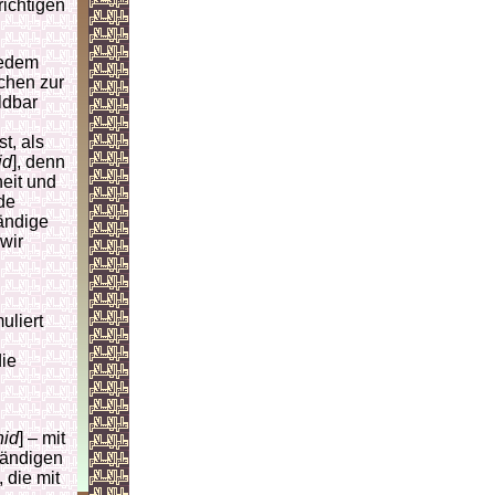
richtigen
jedem
chen zur
ldbar
t, als
id
], denn
heit und
de
ändige
 wir
muliert
ie
hid
] – mit
tändigen
 die mit