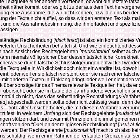
e Textquelle einer anderen vorziehen, obwohl die letztere tatsä
heit näher kommt, oder es gibt zu der aus dem Text hervorgeh
ng eine Ausnahme, die wir nicht kennen, bzw. die uns bei der
ng der Texte nicht auffiel, so dass wir den ersteren Text als m
 und die Ausnahmebestimmung, die ihn erläutert und spezifizie
lässigen.
ständige Rechtsfindung [
idschtihad
] ist also ein kompliziertes V
vielerlei Unsicherheiten behaftet ist. Und wie einleuchtend des
 nach Ansicht des Rechtsgelehrten [
mudschtahid
] selbst auch 
kann niemals völlig sicher über dessen tatsächliche Korrektheit 
cherweise durch falsche Schlussfolgerungen entwickelt worden 
 die Textquelle in Wirklichkeit doch nicht einwandfrei ist, obwohl
eint, oder weil er sie falsch versteht, oder sie nach einer falsch
mit anderen Texten in Einklang bringt, oder weil er nicht den vo
k über sonstige für das Thema relevante Textquellen hat, da er 
 übersieht, oder sie im Laufe der Jahrhunderte verschollen sin
 natürlich nicht, dass das selbständige Rechtsfindungs-Verfahr
had
] abgeschafft werden sollte oder nicht zulässig wäre, denn de
es – trotz aller Unsicherheiten, die mit diesem Verfahren verbun
tzt fest, in welchem Umfang sich der Rechtsgelehrte [
mudschta
gen stützen darf, und zwar mit Prinzipien, die im allgemeinen i
haft von den “Quellen der religiösen Rechtsfindung“ [
usul al-fi
t werden. Der Rechtsgelehrte [
mudschtahid
] macht sich also kei
ns schuldig, wenn er im Rahmen der erlaubten Grenzen auf se