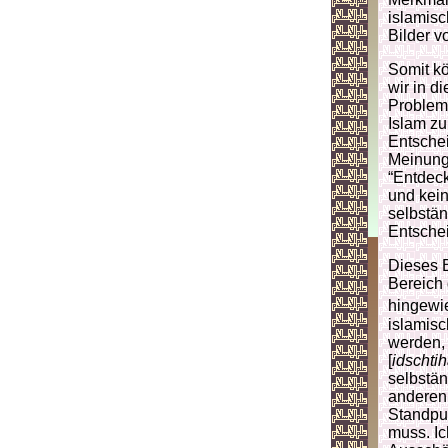
islamisc
Bilder v
Somit kö
wir in d
Probleme
Islam zu
Entschei
Meinung 
“Entdeck
und kein
selbstä
Entschei
Dieses 
Bereich 
hingewi
islamis
werden,
[
idschti
selbstän
anderen 
Standpun
muss. I