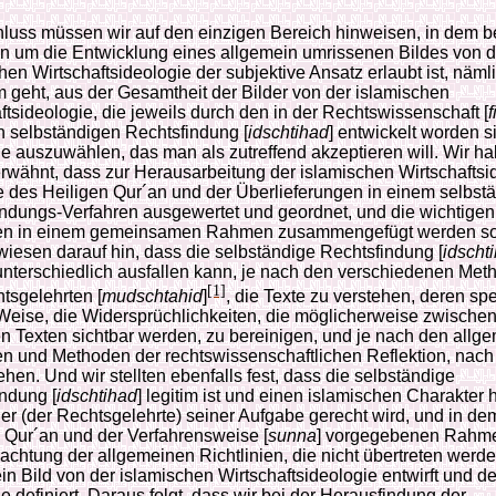
luss müssen wir auf den einzigen Bereich hinweisen, in dem b
 um die Entwicklung eines allgemein umrissenen Bildes von d
hen Wirtschaftsideologie der subjektive Ansatz erlaubt ist, näm
 geht, aus der Gesamtheit der Bilder von der islamischen
ftsideologie, die jeweils durch den in der Rechtswissenschaft [
f
n selbständigen Rechtsfindung [
idschtihad
] entwickelt worden s
e auszuwählen, das man als zutreffend akzeptieren will. Wir h
erwähnt, dass zur Herausarbeitung der islamischen Wirtschaftsi
e des Heiligen Qur´an und der Überlieferungen in einem selbst
ndungs-Verfahren ausgewertet und geordnet, und die wichtigen
n in einem gemeinsamen Rahmen zusammengefügt werden so
wiesen darauf hin, dass die selbständige Rechtsfindung [
idscht
unterschiedlich ausfallen kann, je nach den verschiedenen Me
[1]
tsgelehrten [
mudschtahid
]
, die Texte zu verstehen, deren spe
Weise, die Widersprüchlichkeiten, die möglicherweise zwische
n Texten sichtbar werden, zu bereinigen, und je nach den allg
en und Methoden der rechtswissenschaftlichen Reflektion, nac
ehen. Und wir stellten ebenfalls fest, dass die selbständige
ndung [
idschtihad
] legitim ist und einen islamischen Charakter h
er (der Rechtsgelehrte) seiner Aufgabe gerecht wird, und in d
 Qur´an und der Verfahrensweise [
sunna
] vorgegebenen Rahm
achtung der allgemeinen Richtlinien, die nicht übertreten werd
ein Bild von der islamischen Wirtschaftsideologie entwirft und d
 definiert. Daraus folgt, dass wir bei der Herausfindung der