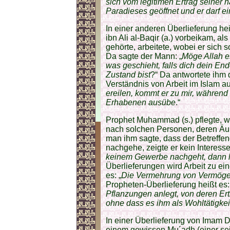
sich vom legitimen Ertrag seiner 
Paradieses geöffnet und er darf ein
In einer anderen Überlieferung 
ibn Ali al-Baqir (a.) vorbeikam, a
gehörte, arbeitete, wobei er sich 
Da sagte der Mann: „
Möge Allah e
was geschieht, falls dich dein End
Zustand bist
?“ Da antwortete ihm 
Verständnis von Arbeit im Islam au
ereilen, kommt er zu mir, währen
Erhabenen ausübe
.“
Prophet Muhammad (s.) pflegte, wi
nach solchen Personen, deren Äuß
man ihm sagte, dass der Betreffen
nachgehe, zeigte er kein Interesse
keinem Gewerbe nachgeht, dann le
Überlieferungen wird Arbeit zu ei
es: „
Die Vermehrung von Vermöge
Propheten-Überlieferung heißt es:
Pflanzungen anlegt, von deren Er
ohne dass es ihm als Wohltätigkei
In einer Überlieferung von Imam Ds
einem gewissen Mu´adh (einer sei