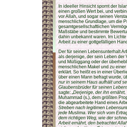
In ideeller Hinsicht spornt der Isl
einen großen Wert bei, und verbi
vor Allah, und sogar seinen Verst
menschliche Grundlage, um die P
gesamtgesellschaftlichen Vermöge
Maßstäbe und bestimmte Bewertung
dahin unbekannt waren. Im Licht
Arbeit zu einer gottgefälligen Han
Der für seinen Lebensunterhalt Ar
als derjenige, der sein Leben der
und Müßiggang oder der überhebli
menschlichen Makel und zu eine
erklärt. So heißt es in einer Über
über einen Mann befragt wurde, üb
nur in seinem Haus aufhält und se
Glaubensbrüder für seinen Leben
sagte: „
Derjenige, der ihn ernährt, 
Muhammad (s.), dem größten Prophe
die abgearbeitete Hand eines Arbei
Streben nach legitimen Lebensunter
jede Muslima
.
Wer sich vom Ertrag
dem richtigen Weg, wie der schnell
Arbeit ernährt, den betrachtet All