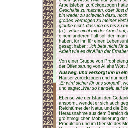
Arbeitsleben zurückgezogen hatte)
Geschäfte zu machen, oder übst d
bin weder zu schwach dazu, noch 
großes Vermögen zu meiner Verfü
glaube nicht, dass ich es bis zu
(a.): „
Höre nicht mit der Arbeit auf
einem anderen Fall soll der Imam 
haben, für ihn für einen Lebensunt
gesagt haben: „
Ich bete nicht für
Arbeit wie es dir Allah der Erhabe
Von einer Gruppe von Prophetengef
der Offenbarung von Allahs Wort
„
Ausweg, und versorgt ihn in eine
Häuser zurückzogen und nur noch
„
Er wird sicher für uns sorgen
!“, 
und sagte: „
Wer so handelt, auf de
Ebenso wie der Islam den Gedanke
anspornt, wendet er sich auch ge
Reichtümer der Natur, und die Bl
Herausnahme aus dem Bereich der
größtmöglichen Mobilisierung der 
Produktion und im Dienste des M