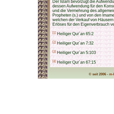
Der Islam bevorzugt die Aufwend
dessen Aufwendung für den Konsum
und die Vermehrung des allgemein
Propheten (s.) und von den Imamen 
welchen der Verkauf von Häusern
Erlöses für den Eigenverbrauch ve
[1]
Heiliger Qur´an 65:2
[2]
Heiliger Qur´an 7:32
[3]
Heiliger Qur´an 5:103
[4]
Heiliger Qur´an 67:15
© seit 2006 -
m-