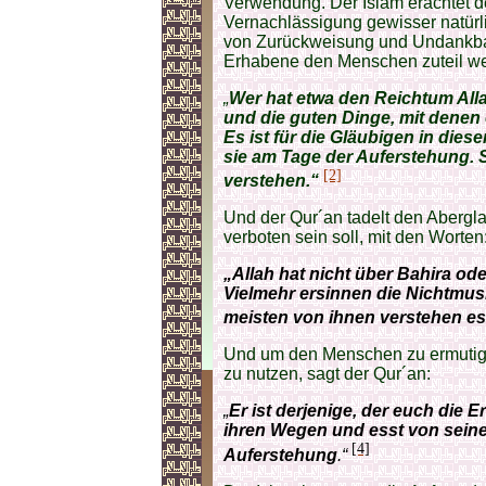
Verwendung. Der Islam erachtet d
Vernachlässigung gewisser natürl
von Zurückweisung und Undankbar
Erhabene den Menschen zuteil wer
„
Wer hat etwa den Reichtum Alla
und die guten Dinge, mit denen 
Es ist für die Gläubigen in die
sie am Tage der Auferstehung. So
[2]
verstehen.“
Und der Qur´an tadelt den Abergl
verboten sein soll, mit den Worten
„Allah hat nicht über Bahira o
Vielmehr ersinnen die Nichtmus
meisten von ihnen verstehen es 
Und um den Menschen zu ermutige
zu nutzen, sagt der Qur´an:
„
Er ist derjenige, der euch die E
ihren Wegen und esst von seine
[4]
Auferstehung
.“