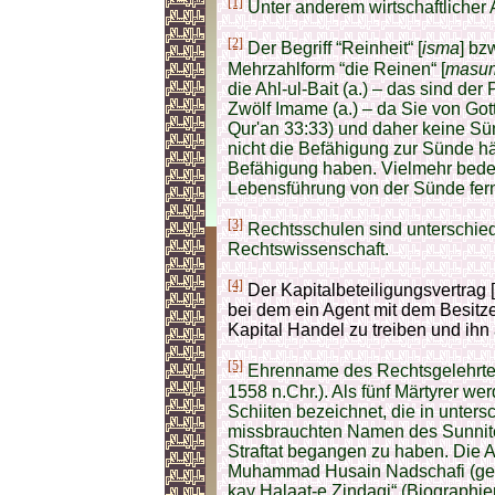
[1]
Unter anderem wirtschaftlicher
[2]
Der Begriff “Reinheit“ [
isma
] bz
Mehrzahlform “die Reinen“ [
masu
die Ahl-ul-Bait (a.) – das sind der 
Zwölf Imame (a.) – da Sie von Gott
Qur'an 33:33) und daher keine Sü
nicht die Befähigung zur Sünde hä
Befähigung haben. Vielmehr bedeut
Lebensführung von der Sünde fern
[3]
Rechtsschulen sind unterschied
Rechtswissenschaft.
[4]
Der Kapitalbeteiligungsvertrag [
bei dem ein Agent mit dem Besitz
Kapital Handel zu treiben und ihn
[5]
Ehrenname des Rechtsgelehrten
1558 n.Chr.). Als fünf Märtyrer w
Schiiten bezeichnet, die in unter
missbrauchten Namen des Sunnite
Straftat begangen zu haben. Die A
Muhammad Husain Nadschafi (geb
kay Halaat-e Zindagi“ (Biographien