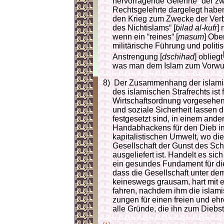
hervorragende Gelehrte “der zw
Rechtsgelehrte dargelegt haben.
den Krieg zum Zwecke der Verb
des Nichtislams“ [
bilad al-kufr
] 
wenn ein “reines“ [
masum
] Obe
militärische Führung und polit
Anstrengung [
dschihad
] obliegt
was man dem Islam zum Vorwurf
8)
Der Zusammenhang der islamis
des islamischen Strafrechts ist 
Wirtschaftsordnung vorgesehene
und soziale Sicherheit lassen d
festgesetzt sind, in einem ande
Handabhackens für den Dieb in
kapitalistischen Umwelt, wo die
Gesellschaft der Gunst des Sc
ausgeliefert ist. Handelt es sic
ein gesundes Fundament für die
dass die Gesellschaft unter dem
keineswegs grausam, hart mit ei
fah­ren, nachdem ihm die islamis
zungen für einen freien und ehre
alle Gründe, die ihn zum Diebst