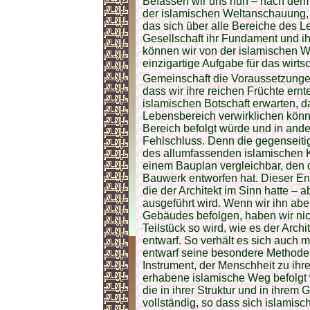
Befassen wir uns nun – nach de
der islamischen Weltanschauung, i
das sich über alle Bereiche des L
Gesellschaft ihr Fundament und i
können wir von der islamischen Wi
einzigartige Aufgabe für das wirtsc
Gemeinschaft die Voraussetzungen
dass wir ihre reichen Früchte ern
islamischen Botschaft erwarten, d
Lebensbereich verwirklichen könn
Bereich befolgt würde und in ande
Fehlschluss. Denn die gegenseiti
des allumfassenden islamischen K
einem Bauplan vergleichbar, den de
Bauwerk entworfen hat. Dieser Ent
die der Architekt im Sinn hatte – 
ausgeführt wird. Wenn wir ihn aber
Gebäudes befolgen, haben wir nich
Teilstück so wird, wie es der Arch
entwarf. So verhält es sich auch 
entwarf seine besondere Methode
Instrument, der Menschheit zu ihr
erhabene islamische Weg befolgt 
die in ihrer Struktur und in ihrem 
vollständig, so dass sich islami