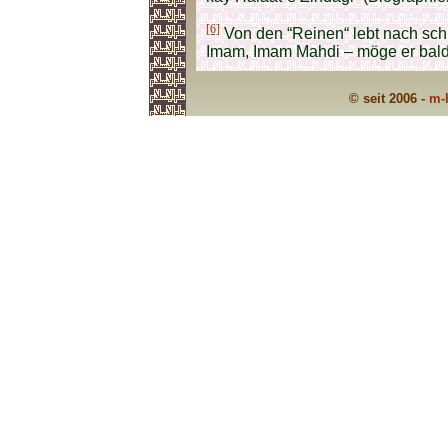
[6]
Von den “Reinen“ lebt nach schi
Imam, Imam Mahdi – möge er bald 
© seit 2006 -
m-