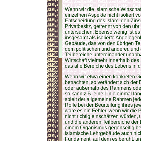
Wenn wir die islamische Wirtschaft
einzelnen Aspekte nicht isoliert v
Entscheidung des Islam, den Zins
Privatbesitz, getrennt von den üb
untersuchen. Ebenso wenig ist es s
insgesamt als isolierte Angelegenh
Gebäude, das von den übrigen Tei
dem politischen und anderer, und
Teilbereiche untereinander unabh
Wirtschaft vielmehr innerhalb de
das alle Bereiche des Lebens in d
Wenn wir etwa einen konkreten 
betrachten, so verändert sich der
oder außerhalb des Rahmens oder
so kann z.B. eine Linie einmal la
spielt der allgemeine Rahmen jede
Rolle bei der Beurteilung ihres je
wäre es ein Fehler, wenn wir di
nicht richtig einschätzen würden, 
und die anderen Teilbereiche der
einem Organismus gegenseitig bee
islamische Lehrgebäude auch nic
Fundament, auf dem es beruht, un