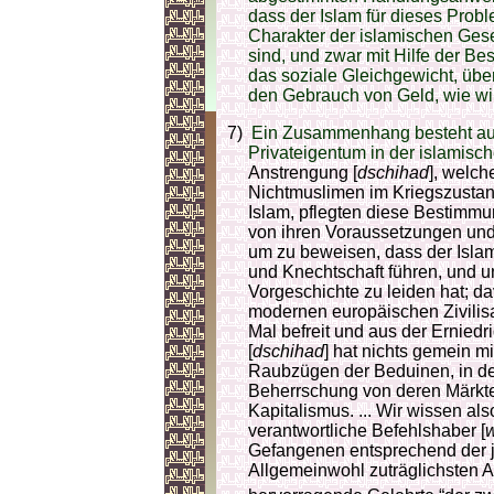
dass der Islam für dieses Probl
Charakter der islamischen Ges
sind, und zwar mit Hilfe der Be
das soziale Gleichgewicht, über
den Gebrauch von Geld, wie wi
7)
Ein Zusammenhang besteht au
Privateigentum in der islamisc
Anstrengung [
dschihad
]
, welch
Nichtmuslimen im Kriegszustand
Islam, pflegten diese Bestimmu
von ihren Voraussetzungen und 
um zu beweisen, dass der Islam
und Knechtschaft führen, und un
Vorgeschichte zu leiden hat; d
modernen europäischen Zi­vi­li­
Mal befreit und aus der Erniedri
[
dschihad
] hat nichts gemein 
Raubzügen der Beduinen, in de
Beherrschung von deren Märkte
Kapitalismus. ... Wir wissen al
verantwortliche Befehlshaber [
w
Gefangenen entsprechend der 
Allgemeinwohl zu­träg­lich­sten 