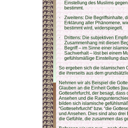
Einstellung des Muslims gegen
bestimmt.
·
Zweitens: Die Begriffsinhalte, 
Erklärung aller Phänomene, wie
bestimmt wird, widerspiegelt.
·
Drittens: Die subjektiven Empf
Zusammenhang mit diesen Begrif
Begriff – im Sinne einer islam
Sachverhalt – löst bei einem M
gefühlsmäßige Einstellung daz
So ergeben sich die islamischen G
die ihrerseits aus dem grundsätzl
Nehmen wir als Beispiel die Gottes
Glauben an die Einheit Gottes [
ta
Gottesehrfurcht, der besagt, dass 
Ansehen und die Rangunterschied
bilden sich islamische gefühlsmäß
“Gottesehrfurcht“ bzw. “die Gottes
und Ansehen. Dies sind also drei 
die Gefühle, die zusammen das ge