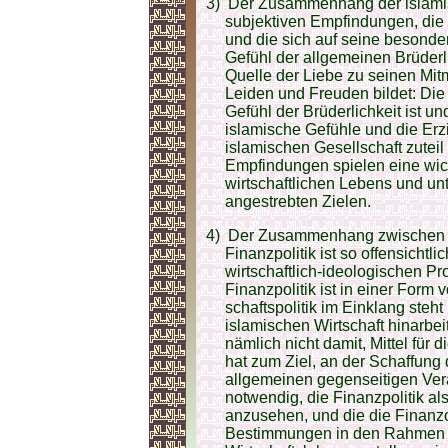
3)
Der Zusammenhang der islamis
subjektiven Empfindungen, die 
und die sich auf seine besond
Gefühl der allgemeinen Brüderl
Quelle der Liebe zu seinen Mi
Leiden und Freuden bildet: Die Q
Gefühl der Brüderlichkeit ist 
islamische Gefühle und die Erz
islamischen Gesellschaft zuteil
Empfindungen spielen eine wich
wirtschaftlichen Lebens und unt
angestrebten Zielen.
4)
Der Zusammenhang zwischen der
Finanzpolitik ist so offensichtli
wirtschaftlich-ideologischen 
Finanzpolitik ist in einer Form 
schaftspolitik im Einklang steht
islamischen Wirtschaft hinarbei
nämlich nicht damit, Mittel für
hat zum Ziel, an der Schaffung
all­ge­meinen gegenseitigen Ve
notwendig, die Finanzpolitik als
anzusehen, und die die Finanz
Bestimmungen in den Rahmen de