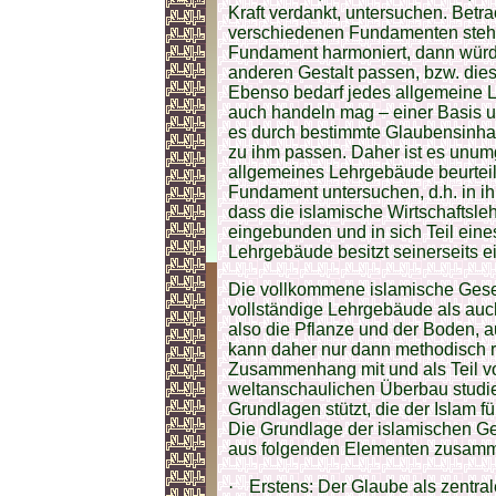
Kraft verdankt, untersuchen. Betra
verschiedenen Fundamenten stehe
Fundament harmoniert, dann würde
anderen Gestalt passen, bzw. die
Ebenso bedarf jedes allgemeine L
auch handeln mag – einer Basis un
es durch bestimmte Glaubensinhalt
zu ihm passen. Daher ist es unumg
allgemeines Lehrgebäude beurteil
Fundament untersuchen, d.h. in i
dass die islamische Wirtschaftsle
eingebunden und in sich Teil eine
Lehrgebäude besitzt seinerseits 
Die vollkommene islamische Gesel
vollständige Lehrgebäude als au
also die Pflanze und der Boden, a
kann daher nur dann methodisch r
Zusammenhang mit und als Teil v
weltanschaulichen Überbau studiert
Grundlagen stützt, die der Islam fü
Die Grundlage der islamischen Ges
aus folgenden Elementen zusam
·
Erstens: Der Glaube als zentral