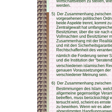
Wirtschaftsleben zu stellen, wi
werden.
5)
Der Zusammenhang zwischen de
vorgesehenen politischen Ordnu
beide Aspekte trennt, kommt zu
Zentralgewalt hat um­fangreich
Besitz­tümer, über die sie nac
Vollmachten und Besitztümer m
Zusammenhang mit der Realität
und mit den Sicherheitsgarantien
Rechtschaffenheit des ver­antwo
nämlich die Forderung seiner S
und die Institution der “berate
verschiedenen islamischen Re
genauen Voraussetzungen der Qu
verschiedener Meinung sein.
6)
Der Zusammenhang zwischen A
Bestimmungen des Islam, welch
allgemeine gegenseitige Veran
betreffen, muss berücksichtigt 
ter­sucht wird, scheint es ernst
zu bewirken. Wenn wir es aber 
abgestimmten Hand­lungs­an­wei