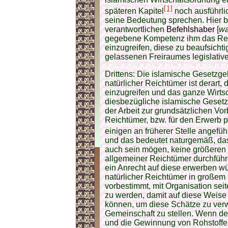
[1]
späteren Kapitel
noch ausführli
seine Bedeutung sprechen. Hier be
verantwortlichen
Befehlshaber
[
wa
gegebene Kompetenz ihm das Recht
einzugreifen, diese zu beaufsicht
gelassenen Freiraumes legislativ
Drittens: Die islamische Gesetzgeb
natürlicher Reichtümer ist derart, 
einzugreifen und das ganze Wirts
diesbezügliche islamische Geset
der Arbeit zur grundsätzlichen Vo
Reichtümer, bzw. für den Erwerb 
einigen an früherer Stelle angefüh
und das bedeutet naturgemäß, das
auch sein mögen, keine größeren 
allgemeiner Reichtümer durchführ
ein Anrecht auf diese erwerben w
natürlicher Reichtümer in großem
vorbestimmt, mit Organisation sei
zu werden, damit auf diese Weise 
können, um diese Schätze zu ver
Gemeinschaft zu stellen. Wenn der
und die Gewinnung von Rohstoffe a