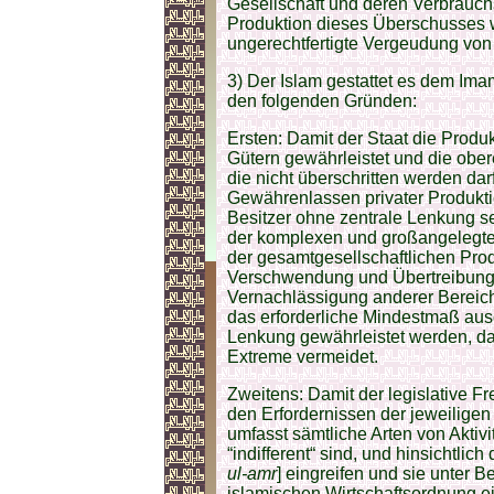
Gesellschaft und deren Verbrauchs
Produktion dieses Überschusses 
ungerechtfertigte Vergeudung von 
3) Der Islam gestattet es dem Ima
den folgenden Gründen:
Ersten: Damit der Staat die Prod
Gütern gewährleistet und die obe
die nicht überschritten werden darf
Gewährenlassen privater Produkt
Besitzer ohne zentrale Lenkung sei
der komplexen und großangelegte
der gesamtgesellschaftlichen Prod
Verschwendung und Übertreibung 
Vernachlässigung anderer Bereich
das erforderliche Mindestmaß ausg
Lenkung gewährleistet werden, das
Extreme vermeidet.
Zweitens: Damit der legislative F
den Erfordernissen der jeweiligen
umfasst sämtliche Arten von Aktivit
“indifferent“ sind, und hinsichtlic
ul-amr
] eingreifen und sie unter 
islamischen Wirtschaftsordnung e