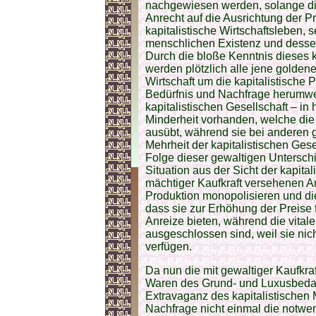
nachgewiesen werden, solange dies
Anrecht auf die Ausrichtung der P
kapitalistische Wirtschaftsleben, 
menschlichen Existenz und dessen
Durch die bloße Kenntnis dieses k
werden plötzlich alle jene golden
Wirtschaft um die kapitalistische
Bedürfnis und Nachfrage herumwebe
kapitalistischen Gesellschaft – i
Minderheit vorhanden, welche di
ausübt, während sie bei anderen ge
Mehrheit der kapitalistischen Gesel
Folge dieser gewaltigen Unterschie
Situation aus der Sicht der kapitali
mächtiger Kaufkraft versehenen A
Produktion monopolisieren und dies
dass sie zur Erhöhung der Preise
Anreize bieten, während die vital
ausgeschlossen sind, weil sie nich
verfügen.
Da nun die mit gewaltiger Kaufkraf
Waren des Grund- und Luxusbedar
Extravaganz des kapitalistischen
Nachfrage nicht einmal die notwe