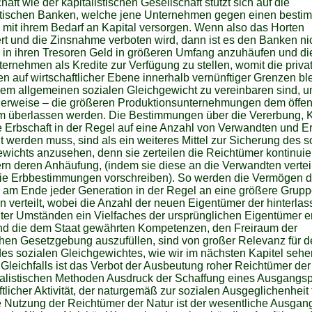
haft wie der kapitalistischen Gesellschaft stützt sich auf die
istischen Banken, welche jene Unternehmen gegen einen besti
 mit ihrem Bedarf an Kapital versorgen. Wenn also das Horten
rt und die Zinsnahme verboten wird, dann ist es den Banken ni
 in ihren Tresoren Geld in größeren Umfang anzuhäufen und d
ternehmen als Kredite zur Verfügung zu stellen, womit die priva
ten auf wirtschaftlicher Ebene innerhalb vernünftiger Grenzen bl
dem allgemeinen sozialen Gleichgewicht zu vereinbaren sind, u
cherweise – die größeren Produktionsunternehmungen dem öffen
m überlassen werden. Die Bestimmungen über die Vererbung, K
e Erbschaft in der Regel auf eine Anzahl von Verwandten und E
lt werden muss, sind als ein weiteres Mittel zur Sicherung des s
wichts anzusehen, denn sie zerteilen die Reichtümer kontinuie
rn deren Anhäufung, (indem sie diese an die Verwandten vertei
die Erbbestimmungen vorschreiben). So werden die Vermögen d
 am Ende jeder Generation in der Regel an eine größere Grup
 verteilt, wobei die Anzahl der neuen Eigentümer der hinterla
ter Umständen ein Vielfaches der ursprünglichen Eigentümer e
nd die dem Staat gewährten Kompetenzen, den Freiraum der
hen Gesetzgebung auszufüllen, sind von großer Relevanz für 
es sozialen Gleichgewichtes, wie wir im nächsten Kapitel sehe
Gleichfalls ist das Verbot der Ausbeutung roher Reichtümer der
italistischen Methoden Ausdruck der Schaffung eines Ausgangs
ftlicher Aktivität, der naturgemäß zur sozialen Ausgeglichenheit f
 Nutzung der Reichtümer der Natur ist der wesentliche Ausgan