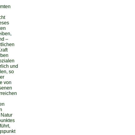
mmten
cht
ieses
ten
eiben,
nd –
tlichen
raft
rben
ozialen
rlich und
len, so
er
pe von
ssenen
rreichen
den
n
 Natur
punktes
ührt,
gspunkt