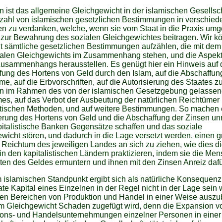
n ist das allgemeine Gleichgewicht in der islamischen Gesellsc
nzahl von islamischen gesetzlichen Bestimmungen in verschie
n zu verdanken, welche, wenn sie vom Staat in die Praxis umg
 zur Bewahrung des sozialen Gleichgewichtes beitragen. Wir k
ht sämtliche gesetzlichen Bestimmungen aufzählen, die mit dem
ialen Gleichgewichts im Zusammenhang stehen, und die Aspek
Zusammenhangs herausstellen. Es genügt hier ein Hinweis auf 
ng des Hortens von Geld durch den Islam, auf die Abschaffun
e, auf die Erbvorschriften, auf die Autorisierung des Staates z
fen im Rahmen des von der islamischen Gesetzgebung gelasse
es, auf das Verbot der Ausbeutung der natürlichen Reichtümer 
istischen Methoden, und auf weitere Bestimmungen. So machen 
erung des Hortens von Geld und die Abschaffung der Zinsen un
italistische Banken Gegensätze schaffen und das soziale
wicht stören, und dadurch in die Lage versetzt werden, einen 
 Reichtum des jeweiligen Landes an sich zu ziehen, wie dies d
n den kapitalistischen Ländern praktizieren, indem sie die Me
en des Geldes ermuntern und ihnen mit den Zinsen Anreiz dafü
islamischen Standpunkt ergibt sich als natürliche Konsequenz
ate Kapital eines Einzelnen in der Regel nicht in der Lage sein 
den Bereichen von Produktion und Handel in einer Weise auszub
m Gleichgewicht Schaden zugefügt wird, denn die Expansion v
ions- und Handelsunternehmungen einzelner Personen in einer