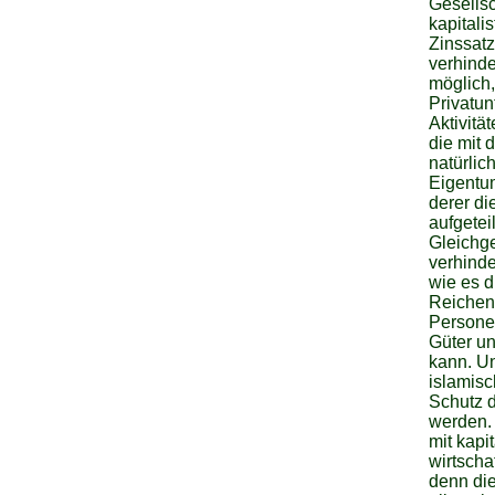
Gesellsc
kapital
Zinssatz
verhinde
möglich,
Privatun
Aktivitä
die mit 
natürli
Eigentu
derer di
aufgetei
Gleichge
verhinde
wie es 
Reichen
Personen
Güter un
kann. U
islamisc
Schutz d
werden. 
mit kap
wirtscha
denn die