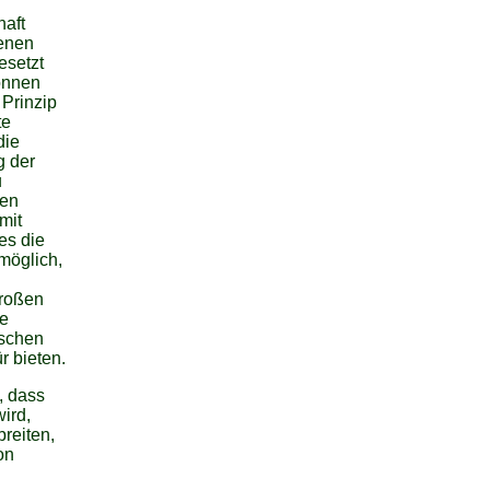
haft
denen
esetzt
önnen
 Prinzip
te
die
g der
u
nen
mit
es die
möglich,
großen
ie
nschen
r bieten.
, dass
wird,
reiten,
on