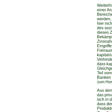
Weiterhi
einer A
Bereiche
werden,
hier nic
des soz
dieses 
Bekämpfu
Zinsnahm
Eingrif
Freiraum
kapital
Verhind
dass kap
Gleichge
Teil vom
Banken i
zum Hort
Aus dem 
das priv
sich in 
dass de
Produkt