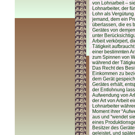
von Lohnarbeit – sie
Lohnarbeiter, der fü
Lohn als Vergütung d
jemand, dem ein Pro
überlassen, die es 
Gerätes von demjeni
unter Berücksichtig
Arbeit verkörpert, d
Tätigkeit aufbraucht
einer bestimmten Ar
zum Spinnen von Wol
während der Tätigke
Das Recht des Besi
Einkommen zu bezieh
dem Gerät gespeiche
Gerätes erhält, ent
der Entlohnung lass
Aufwendung von Arbe
der Art von Arbeit e
Lohnarbeiter während
Moment ihrer “Aufwen
aus und “wendet sie
eines Produktionsge
Besitzer des Gerät
geleistet, und spät