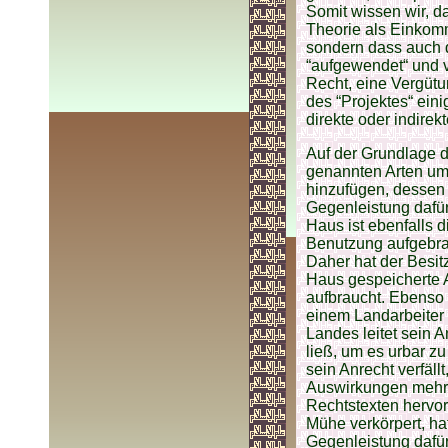
Somit wissen wir, da
Theorie als Einkomm
sondern dass auch d
“aufgewendet“ und ve
Recht, eine Vergütu
des “Projektes“ eini
direkte oder indirek
Auf der Grundlage d
genannten Arten um
hinzufügen, dessen B
Gegenleistung dafür
Haus ist ebenfalls d
Benutzung aufgebrac
Daher hat der Besit
Haus gespeicherte A
aufbraucht. Ebenso 
einem Landarbeiter 
Landes leitet sein 
ließ, um es urbar z
sein Anrecht verfäll
Auswirkungen mehr z
Rechtstexten hervor
Mühe verkörpert, ha
Gegenleistung dafür