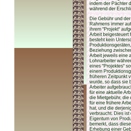
indem der Pächter d
während der Erschl
Die Gebühr und der
Rahmens immer auf d
ihrem “Projekt“ auf
Arbeit beigesteuert
besteht kein Unters
Produktionsgeräten,
Beziehung zwischen
Arbeit jeweils eine 
Lohnarbeiter währe
eines “Projektes“ so
einem Produktionsge
früheren Zeitpunkt 
wurde, so dass sie 
Arbeiter aufgebrauch
für eine aktuelle Arb
die Mietgebühr, die 
für eine frühere Arb
hat, und die derjenig
verbraucht. Dies is
Eigentum von Produ
bemerkt, dass diese
Erhebung einer Geb