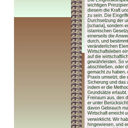
wichtigen Prinzipie
diesem die Kraft un
zu sein. Die Eingrif
Durchsetzung der u
[
scharia
], sondern e
islamischen Gesetz
einerseits die Anw
durch, und bestimmt
veränderlichen Eleme
Wirtschaftsleben e
auf die wirtschaftl
gewährleisten. So ve
abschließen, oder d
gemacht zu haben, 
Praxis umsetzt, die 
Sicherung und das a
indem er die Method
Grundsätze erlaubt.
Freiraum aus, den 
er unter Berücksic
davon Gebrauch mac
Wirtschaft erreicht 
verwirklicht. Wir ha
hingewiesen, und er