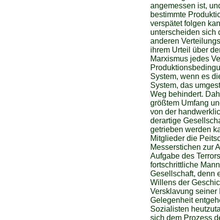
angemessen ist, und
bestimmte Produkti
verspätet folgen ka
unterscheiden sich 
anderen Verteilungs
ihrem Urteil über d
Marxismus jedes Ver
Produktionsbedingun
System, wenn es die
System, das umgest
Weg behindert. Dahe
größtem Umfang und 
von der handwerklic
derartige Gesellscha
getrieben werden k
Mitglieder die Peit
Messerstichen zur A
Aufgabe des Terrors 
fortschrittliche Man
Gesellschaft, denn e
Willens der Geschic
Versklavung seiner
Gelegenheit entgehen 
Sozialisten heutzuta
sich dem Prozess de