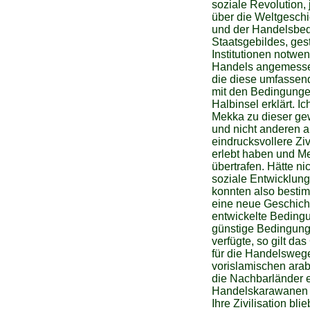
soziale Revolution,
über die Weltgeschi
und der Handelsbedi
Staatsgebildes, gest
Institutionen notw
Handels angemessen 
die diese umfassen
mit den Bedingungen
Halbinsel erklärt. 
Mekka zu dieser gew
und nicht anderen a
eindrucksvollere Zi
erlebt haben und Me
übertrafen. Hätte ni
soziale Entwicklun
konnten also besti
eine neue Geschich
entwickelte Beding
günstige Bedingung
verfügte, so gilt das
für die Handelswege
vorislamischen arabi
die Nachbarländer e
Handelskarawanen u
Ihre Zivilisation b