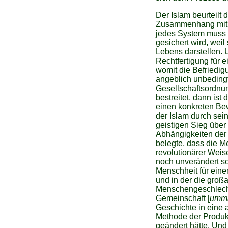
Der Islam beurteilt
Zusammenhang mit d
jedes System muss 
gesichert wird, weil
Lebens darstellen. 
Rechtfertigung für 
womit die Befriedigu
angeblich unbedin
Gesellschaftsordnu
bestreitet, dann ist
einen konkreten Be
der Islam durch sei
geistigen Sieg über
Abhängigkeiten der
belegte, dass die Me
revolutionärer Wei
noch unverändert so 
Menschheit für eine
und in der die groß
Menschengeschlecht 
Gemeinschaft [
umm
Geschichte in eine a
Methode der Produkt
geändert hätte. Und 