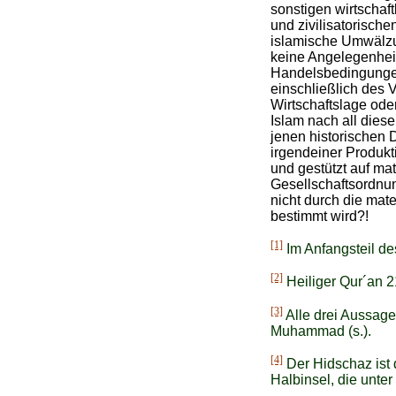
sonstigen wirtschaf
und zivilisatorische
islamische Umwälzu
keine Angelegenheit
Handelsbedingungen
einschließlich des 
Wirtschaftslage oder
Islam nach all dies
jenen historischen 
irgendeiner Produkt
und gestützt auf ma
Gesellschaftsordnung
nicht durch die mat
bestimmt wird?!
[1]
Im Anfangsteil des
[2]
Heiliger Qur´an 2
[3]
Alle drei Aussage
Muhammad (s.).
[4]
Der Hidschaz ist 
Halbinsel, die unt