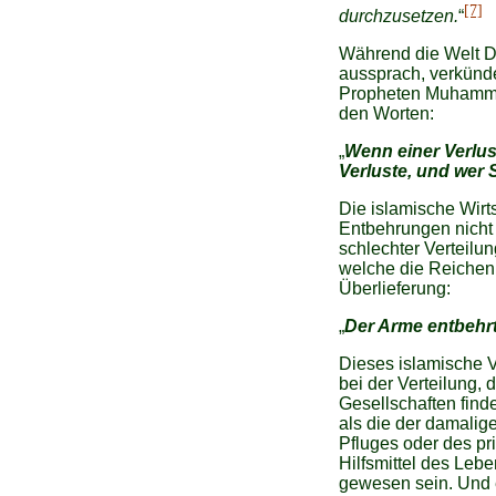
[7]
durchzusetzen.
“
Während die Welt D
aussprach, verkünde
Propheten Muhammad 
den Worten:
„
Wenn einer Verlus
Verluste, und wer
Die islamische Wirts
Entbehrungen nicht 
schlechter Verteil
welche die Reichen 
Überlieferung:
„
Der Arme entbehrt 
Dieses islamische V
bei der Verteilung, 
Gesellschaften find
als die der damalig
Pfluges oder des pr
Hilfsmittel des Lebe
gewesen sein. Und e