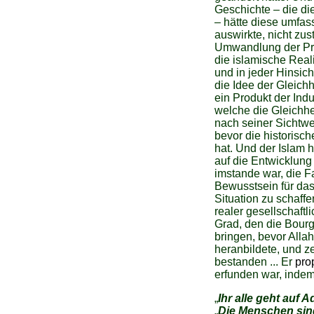
Geschichte – die di
– hätte diese umfas
auswirkte, nicht z
Umwandlung der Pr
die islamische Reali
und in jeder Hinsich
die Idee der Gleich
ein Produkt der Indu
welche die Gleichhe
nach seiner Sichtwei
bevor die historisch
hat. Und der Islam 
auf die Entwicklung
imstande war, die F
Bewusstsein für das
Situation zu schaffe
realer gesellschaft
Grad, den die Bourge
bringen, bevor Alla
heranbildete, und z
bestanden ... Er
pro
erfunden war, indem
„
Ihr alle geht auf
„
Die Menschen sin