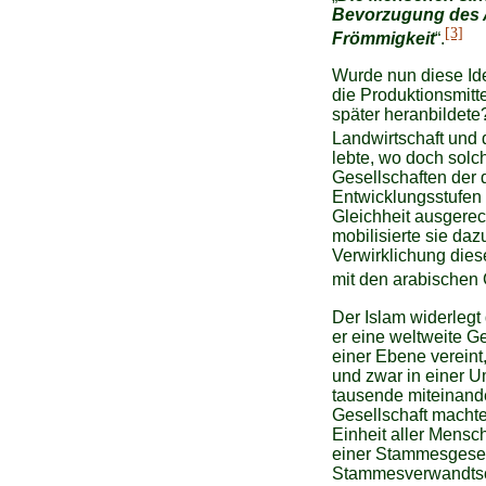
Bevorzugung des A
[3]
Frömmigkeit
“.
Wurde nun diese Ide
die Produktionsmitt
später heranbildete?
Landwirtschaft und 
lebte, wo doch solc
Gesellschaften der 
Entwicklungsstufen
Gleichheit ausgere
mobilisierte sie daz
Verwirklichung dies
mit den arabischen 
Der Islam widerlegt
er eine weltweite G
einer Ebene vereint,
und zwar in einer 
tausende miteinand
Gesellschaft macht
Einheit aller Mensc
einer Stammesgesells
Stammesverwandtsch