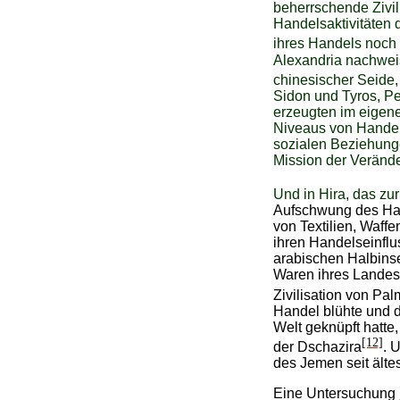
beherrschende Zivil
Handelsaktivitäten 
ihres Handels noch 
Alexandria nachwei
chinesischer Seide
Sidon und Tyros, P
erzeugten im eigene
Niveaus von Handel 
sozialen Beziehunge
Mission der Veränd
Und in Hira, das zur
Aufschwung des Han
von Textilien, Waff
ihren Handelseinflu
arabischen Halbins
Waren ihres Landes 
Zivilisation von Pal
Handel blühte und 
Welt geknüpft hatte
[12]
der Dschazira
. 
des Jemen seit ältes
Eine Untersuchung j