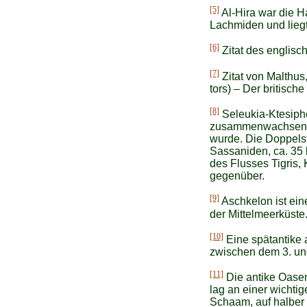
[5]
Al-Hira war die H
Lachmiden und liegt 
[6]
Zitat des englisc
[7]
Zitat von Malthus
tors) – Der britisc
[8]
Seleukia-Ktesipho
zusammenwachsenden
wurde. Die Doppelst
Sassaniden, ca. 35 
des Flusses Tigris, 
gegenüber.
[9]
Aschkelon ist ein
der Mittelmeerküste
[10]
Eine spätantike 
zwischen dem 3. und
[11]
Die antike Oasen
lag an einer wicht
Schaam, auf halber