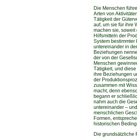
Die Menschen führe
Arten von Aktivitäte
Tätigkeit der Güter
auf, um sie für ihr
machen sie, soweit d
Hilfsmitteln der Pr
System bestimmter 
untereinander in de
Beziehungen nennen 
der von der Gesells
Menschen gewinnen a
Tätigkeit, und dies
ihre Beziehungen unt
der Produktionsproz
zusammen mit Wissen
macht, denn ebenso 
begann er schließli
nahm auch die Gese
untereinander – und 
menschlichen Geschi
Formen, entspreche
historischen Bedin
Die grundsätzliche