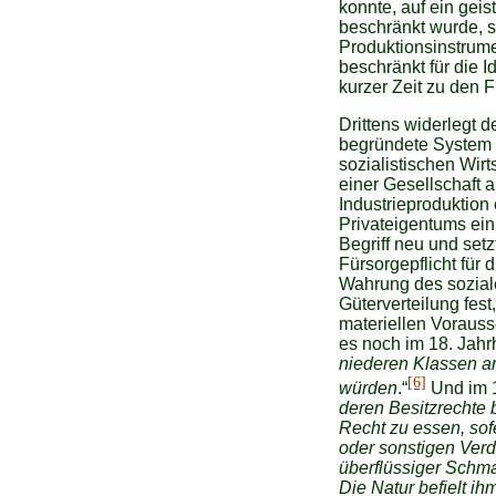
konnte, auf ein gei
beschränkt wurde, s
Produktionsinstrum
beschränkt für die 
kurzer Zeit zu den 
Drittens widerlegt d
begründete System 
sozialistischen Wirt
einer Gesellschaft 
Industrieproduktion
Privateigentums ein
Begriff neu und set
Fürsorgepflicht für 
Wahrung des soziale
Güterverteilung fest
materiellen Vorauss
es noch im 18. Jahrh
niederen Klassen ar
[6]
würden
.“
Und im 1
deren Besitzrechte b
Recht zu essen, sofe
oder sonstigen Verdi
überflüssiger Schmar
Die Natur befielt ih