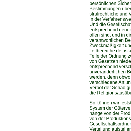
persönlichen Sicher
Bestimmungen über 
strafrechtliche und
in der Verfahrenswe
Und die Gesellschaf
entsprechend neuer
offen sind, und in 
verantwortlichen Be
Zweckmäßigkeit und
Teilbereiche der i
Teile der Ordnung z
von Gesetzen niede
entsprechend versch
unveränderlichen Be
werden, denn obwohl
verschiedene Art und
Verbot der Schädig
die Religionsausüb
So können wir fests
System der Güterver
hänge von der Produ
von der Produktions
Gesellschaftsordnu
Verteilung aufstell