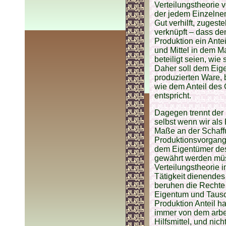
Verteilungstheorie 
der jedem Einzelne
Gut verhilft, zugest
verknüpft – dass dem
Produktion ein Ante
und Mittel in dem M
beteiligt seien, wi
Daher soll dem Eige
produzierten Ware, 
wie dem Anteil des
entspricht.
Dagegen trennt der 
selbst wenn wir als
Maße an der Schaffu
Produktionsvorgang 
dem Eigentümer des
gewährt werden müss
Verteilungstheorie 
Tätigkeit dienendes
beruhen die Rechte 
Eigentum und Tausch
Produktion Anteil h
immer von dem arbe
Hilfsmittel, und nic