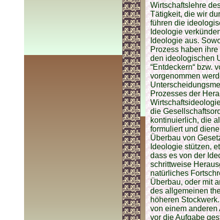
Wirtschaftslehre de
Tätigkeit, die wir 
führen die ideologis
Ideologie verkünden
Ideologie aus. Sowo
Prozess haben ihre
den ideologischen 
“Entdeckern“ bzw. vo
vorgenommen werden
Unterscheidungsmerk
Prozesses der Herau
Wirtschaftsideologi
die Gesellschaftsor
kontinuierlich, die 
formuliert und die
Überbau von Gesetze
Ideologie stützen, e
dass es von der Ide
schrittweise Heraus
natürliches Fortsc
Überbau, oder mit 
des allgemeinen th
höheren Stockwerk. 
von einem anderen A
vor die Aufgabe gest