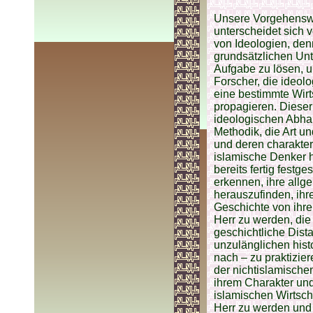
Unsere Vorgehenswe
unterscheidet sich 
von Ideologien, den
grundsätzlichen Un
Aufgabe zu lösen, u
Forscher, die ideol
eine bestimmte Wirt
propagieren. Dieser
ideologischen Abhan
Methodik, die Art u
und deren charakter
islamische Denker ha
bereits fertig festge
erkennen, ihre allge
herauszufinden, ihr
Geschichte von ihre
Herr zu werden, die
geschichtliche Dist
unzulänglichen his
nach – zu praktizier
der nichtislamische
ihrem Charakter und
islamischen Wirtsch
Herr zu werden und 