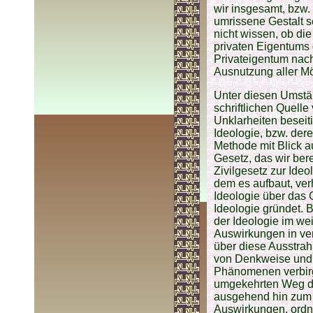
wir insgesamt, bzw. 
umrissene Gestalt se
nicht wissen, ob die
privaten Eigentums g
Privateigentum nach 
Ausnutzung aller Mö
Unter diesen Umstän
schriftlichen Quell
Unklarheiten beseit
Ideologie, bzw. der
Methode mit Blick a
Gesetz, das wir ber
Zivilgesetz zur Ide
dem es aufbaut, verh
Ideologie über das 
Ideologie gründet.
der Ideologie im we
Auswirkungen in ver
über diese Ausstra
von Denkweise und T
Phänomenen verbirg
umgekehrten Weg de
ausgehend hin zum 
Auswirkungen, ordne