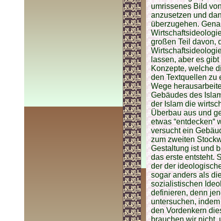
umrissenes Bild von 
anzusetzen und dan
überzugehen. Genau
Wirtschaftsideologie
großen Teil davon, 
Wirtschaftsideologie
lassen, aber es gib
Konzepte, welche di
den Textquellen zu e
Wege herausarbeiten
Gebäudes des Isla
der Islam die wirtsc
Überbau aus und ge
etwas “entdecken“ w
versucht ein Gebäud
zum zweiten Stockwe
Gestaltung ist und 
das erste entsteht.
der der ideologisch
sogar anders als die
sozialistischen Ide
definieren, denn je
untersuchen, indem 
den Vordenkern dies
brauchen wir nicht,