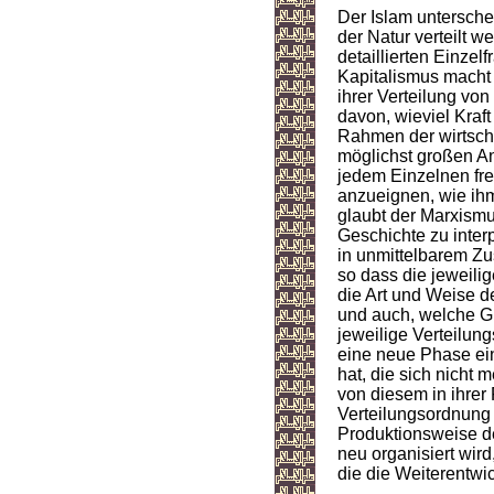
Der Islam untersche
der Natur verteilt w
detaillierten Einze
Kapitalismus macht 
ihrer Verteilung von
davon, wieviel Kraf
Rahmen der wirtscha
möglichst großen Ant
jedem Einzelnen fre
anzueignen, wie ihm
glaubt der Marxismu
Geschichte zu inter
in unmittelbarem Z
so dass die jeweili
die Art und Weise d
und auch, welche G
jeweilige Verteilun
eine neue Phase ein
hat, die sich nicht 
von diesem in ihrer 
Verteilungsordnung
Produktionsweise des
neu organisiert wird
die die Weiterentw