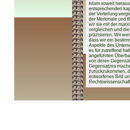
Islam soweit herausg
entsprechenden kapi
der Verteilung verg
der Merkmale und Be
wir sie mit der marx
vergleichen und di
präzisieren. Wir we
dass wir ein bestim
Aspekte des Untersc
es für zutreffend h
angeführten Überba
von deren Gegensät
Gegensatzes machen
zurückzukommen, dam
entworfenes Bild un
Rechtswissenschaft