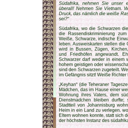
Südafrika, nehmen Sie unser ei
überall! Nehmen Sie Viet­nam. 
Druck, das nämlich die weiße Ra
sei?“
Südafrika, wo die Schwarzen die
die Rassendiskriminierung zum
Weiße, Schwarze, indische Einwa
leben. Ausweiskarten stellen die
wird in Bussen, Zügen, Kirchen,
und Friedhöfen angewandt. Eh
Schwarzer darf weder in einem w
hohem geistigen oder wissenscha
sind den Schwarzen zugeteilt. We
im Gefängnis sitzt! Weiße Richter 
„Keyhan“ (die Teheraner Tageszei
Mädchen, das im Hause einer weiß
Wohnung ihres Vaters, dem süda
Dienstmadchen bleiben durfte
Stadtteil von Johannisburg woh
Heim in ein Land zu verlegen. wo 
Eltern wohnen konnte, statt sich
der höchsten Instanz des südafri