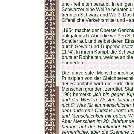
und -freiheiten beraubt. In einige
Schwarzer eine Weiße heiraten u
trennten Schwarz und Weiß. Das ta
Öffentliche Verkehrsmittel und - 
„1954 machte der Oberste Gerichts
obligatorisch. Aber die weißen 
Schüler auf, und selbst deren Ei
durch Gewalt und Truppeneinsatz er
1174). In ihrem Kampf, die Schwa
brutaler Rohheiten, welche an die
erinnerten.
Die universale Menschenrechtser
Prinzipien von der Gleichberecht
der Raumfahrt wird die Erde durc
Menschen gründen, zerrüttet. Sta
198) bemerkt:
„Ich bin gegen Ki
und der Westen Westen bleibt u
nicht? Was für ein menschlicher
dem anderen? Christus lehrte uns
und Menschlichkeit mit gutem Wi
Aber Menschen im 20. Jahrhunder
beruhe auf der Hautfarbe! Hitle
verherrlichte, aber die Szenerie v