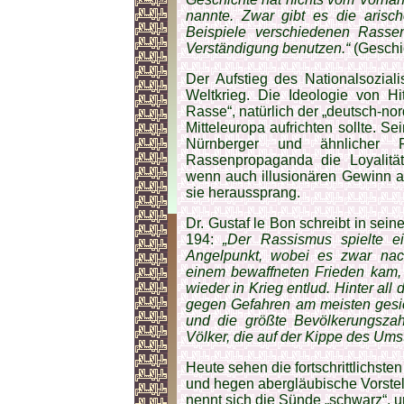
nannte. Zwar gibt es die arisch
Beispiele verschiedenen Rassen
Verständigung benutzen.“
(Geschic
Der Aufstieg des Nationalsozial
Weltkrieg. Die Ideologie von Hi
Rasse“, natürlich der „deutsch-no
Mitteleuropa aufrichten sollte. S
Nürnberger und ähnlicher R
Rassenpropaganda die Loyalität
wenn auch illusionären Gewinn a
sie heraussprang.
Dr. Gustaf le Bon schreibt in sein
194:
„Der Rassismus spielte ei
Angelpunkt, wobei es zwar nac
einem bewaffneten Frieden kam, 
wieder in Krieg entlud. Hinter all
gegen Gefahren am meisten gesic
und die größte Bevölkerungszah
Völker, die auf der Kippe des Ums
Heute sehen die fortschrittlichste
und hegen abergläubische Vorstel
nennt sich die Sünde „schwarz“, 