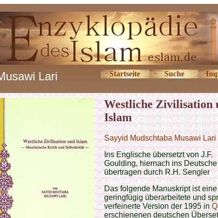
Musawi Lari
Startseite
Suche
Imp
Westliche Zivilisation
Islam
Sayyid Mudschtaba Musawi Lari
Ins Englische übersetzt von J.F.
Goulding, hiernach ins Deutsche
übertragen durch R.H. Sengler
Das folgende Manuskript ist eine
geringfügig überarbeitete und sp
verfeinerte Version der 1995 in
Q
erschienenen deutschen Überse