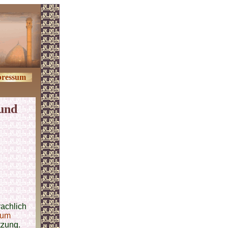
ressum
 und
rachlich
um
tzung.