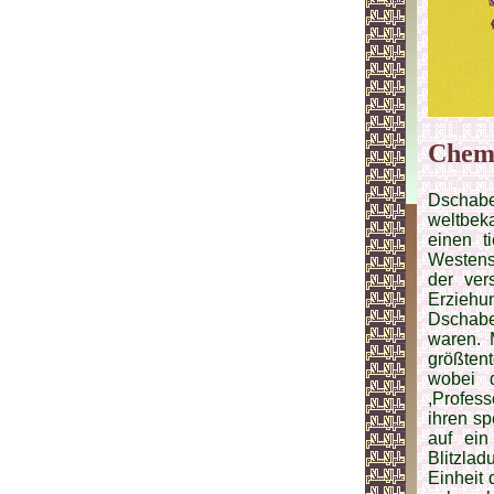
Chem
Dschabe
weltbek
einen t
Westens
der ver
Erziehu
Dschabe
waren. 
größtent
wobei 
,Profes
ihren sp
auf ein
Blitzlad
Einheit