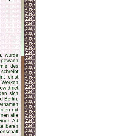
), wurde
r gewann
emie des
schreibt
n, einst
n Werken
gewidmet
den sich
d Berlin,
r­namen
nten mit
nnen alle
iner Art
teilbaren
enschaft