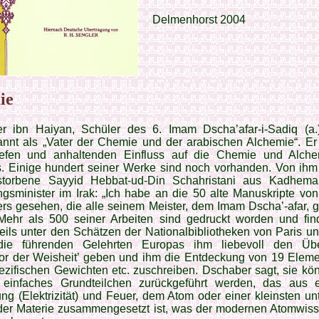
Delmenhorst 2004
ie
r ibn Haiyan, Schüler des 6. Imam Dscha’afar-i-Sadiq (a.
annt als „Vater der Chemie und der arabischen Alchemie“. E
iefen und anhaltenden Einfluss auf die Chemie und Alch
. Einige hundert seiner Werke sind noch vorhanden. Von ihm 
storbene Sayyid Hebbat-ud-Din Schahristani aus Kadhemai
ngsminister im Irak: „Ich habe an die 50 alte Manuskripte vo
rs gesehen, die alle seinem Meister, dem Imam Dscha’-afar, 
Mehr als 500 seiner Arbeiten sind gedruckt worden und fin
eils unter den Schätzen der Nationalbibliotheken von Paris un
die führenden Gelehrten Europas ihm liebevoll den Übe
sor der Weisheit’ geben und ihm die Entdeckung von 19 Eleme
ezifischen Gewichten etc. zuschreiben. Dschaber sagt, sie kö
 einfaches Grundteilchen zurückgeführt werden, das aus e
ung (Elektrizität) und Feuer, dem Atom oder einer kleinsten un
 der Materie zusammengesetzt ist, was der modernen Atomwiss