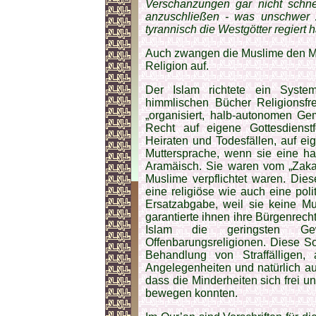
Verschanzungen gar nicht schn
anzuschließen - was unschwer zu
tyrannisch die Westgötter regiert h
Auch zwangen die Muslime den Me
Religion auf.
Der Islam richtete ein Syst
himmlischen Bücher Religionsfre
„organisiert, halb-autonomen Ge
Recht auf eigene Gottesdienst
Heiraten und Todesfällen, auf e
Muttersprache, wenn sie eine ha
Aramäisch. Sie waren vom „Zakat“
Muslime verpflichtet waren. Die
eine religiöse wie auch eine poli
Ersatzabgabe, weil sie keine M
garantierte ihnen ihre Bürgenre
Islam die geringsten Ge
Offenbarungsreligionen. Diese S
Behandlung von Straffälligen, a
Angelegenheiten und natürlich auf
dass die Minderheiten sich frei
bewegen konnten.