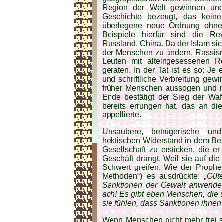
Region der Welt gewinnen und
Geschichte bezeugt, das keine
überlegene neue Ordnung ohne 
Beispiele hierfür sind die Rev
Russland, China. Da der Islam si
der Menschen zu ändern, Rassis
Leuten mit alteingesessenen Re
geraten. In der Tat ist es so: Je
und schriftliche Verbreitung gewin
früher Menschen aussogen und nun
Ende bestätigt der Sieg der Wa
bereits errungen hat, das an d
appellierte.
Unsaubere, betrügerische un
hektischen Widerstand in dem Be
Gesellschaft zu ersticken, die e
Geschäft drängt. Weil sie auf di
Schwert greifen. Wie der Proph
Methoden“) es ausdrückte:
„Güt
Sanktionen der Gewalt anwendet
ach! Es gibt eben Menschen, die si
sie fühlen, dass Sanktionen ihnen
Wenn Menschen nicht mehr frei s