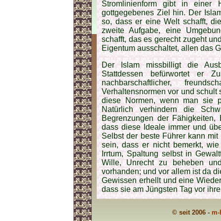
Stromlinienform gibt in eine
gottgegebenes Ziel hin. Der Isl
so, dass er eine Welt schafft, di
zweite Aufgabe, eine Umgebung
schafft, das es gerecht zugeht 
Eigentum ausschaltet, allen das Ge
Der Islam missbilligt die Au
Stattdessen befürwortet er Z
nachbarschaftlicher, freund
Verhaltensnormen vor und schult 
diese Normen, wenn man sie pra
Natürlich verhindern die Sch
Begrenzungen der Fähigkeiten, 
dass diese Ideale immer und über
Selbst der beste Führer kann mit
sein, dass er nicht bemerkt, wi
Irrtum, Spaltung selbst in Gewalt
Wille, Unrecht zu beheben un
vorhanden; und vor allem ist da d
Gewissen erhellt und eine Wiederg
dass sie am Jüngsten Tag vor ihr
© seit 2006 -
m-