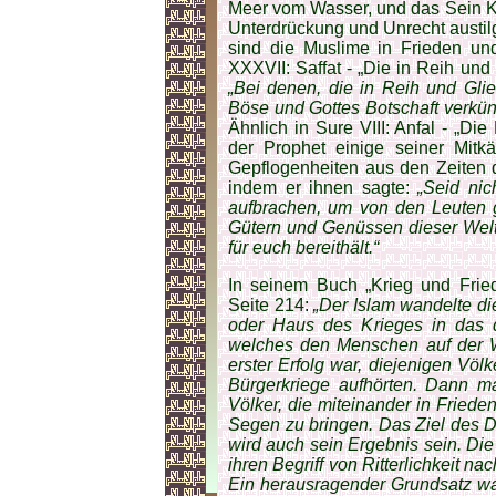
Meer vom Wasser, und das Sein K
Unterdrückung und Unrecht austilge
sind die Muslime in Frieden und
XXXVII: Saffat - „Die in Reih un
„Bei denen, die in Reih und Gl
Böse und Gottes Botschaft verkünde
Ähnlich in Sure VIII: Anfal - „Di
der Prophet einige seiner Mitkä
Gepflogenheiten aus den Zeiten 
indem er ihnen sagte:
„Seid ni
aufbrachen, um von den Leuten 
Gütern und Genüssen dieser Welt
für euch bereithält.“
In seinem Buch „Krieg und Fried
Seite 214:
„Der Islam wandelte di
oder Haus des Krieges in das d
welches den Menschen auf der We
erster Erfolg war, diejenigen Völ
Bürgerkriege aufhörten. Dann ma
Völker, die miteinander in Frieden
Segen zu bringen. Das Ziel des D
wird auch sein Ergebnis sein. Di
ihren Begriff von Ritterlichkeit n
Ein herausragender Grundsatz wa