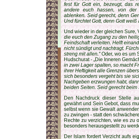
fest für Gott ein, bezeugt, das r
andere euch hassen, von der 
ablenken. Seid gerecht, denn Ger
Und fürchtet Gott, denn Gott weiß al
Und wieder in der gleichen Sure, 
die euch den Zugang zu den heil
Feindschaft verleiten. Helft einan
nicht sündigt und nachtragt. Fürchte
streng mit allen.“
Oder, wo es um S
Hudschurat - „Die Inneren Gemäche
in zwei Lager spalten, so macht F
ihrer Heftigkeit alle Grenzen übers
sich besonders vergeht bis sie sic
Nachgeben erzwungen habt, dann s
beiden Seiten. Seid gerecht beim S
Den Nachdruck dieser Stelle au
gewährt und Sein Gebot, dass musl
selbst wenn sie Gewalt anwenden
zu zwingen - statt den schwächere
Rechte zu verzichten, wie es zu of
besonders herausgestellt zu werd
Der Islam fordert Verzicht aufs e