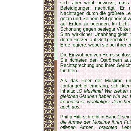
sich aber wohl bewusst, dass
Beleidigungen nachträgt. Er r
Nachtragen durch die größere Lei
getan und Seinem Ruf gehorcht we
auf Erden zu beenden. Im Licht 
Schonung gegen besiegte Völker 
Sinn wirklicher Unabhängigkeit
deren Herzen auf Gott gerichtet si
Erde regiere, wobei sie bei ihrer
Die Einwohnen von Homs schlosse
Sie richteten den Oströmern aus
Rechtsprechung und ihren Gericht
fürchten.
Als das Heer der Muslime un
Jordangebiet eindrang, schickten
Inhalts:
„O Muslime! Wir ziehen 
gleichen Glauben haben wie wir. F
freundlicher, wohltätiger. Jene he
auch aus.“
Philip Hitti schreibt in Band 2 sei
die Armee der Muslime ihren Fuß
offenen Armen, brachten Leb