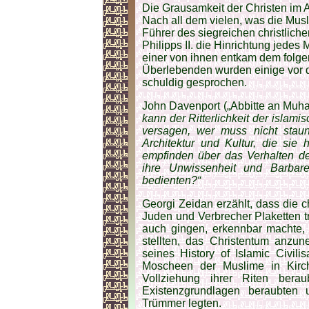
Die Grausamkeit der Christen im 
Nach all dem vielen, was die Musl
Führer des siegreichen christlich
Philipps II. die Hinrichtung jedes
einer von ihnen entkam dem folge
Überlebenden wurden einige vor di
schuldig gesprochen.
John Davenport („Abbitte an Muh
kann der Ritterlichkeit der isla
versagen, wer muss nicht staune
Architektur und Kultur, die si
empfinden über das Verhalten der
ihre Unwissenheit und Barbare
bedienten?“
Georgi Zeidan erzählt, dass die c
Juden und Verbrecher Plaketten tr
auch gingen, erkennbar machte, 
stellten, das Christentum anzu
seines History of Islamic Civilis
Moscheen der Muslime in Kirche
Vollziehung ihrer Riten beraub
Existenzgrundlagen beraubten
Trümmer legten.