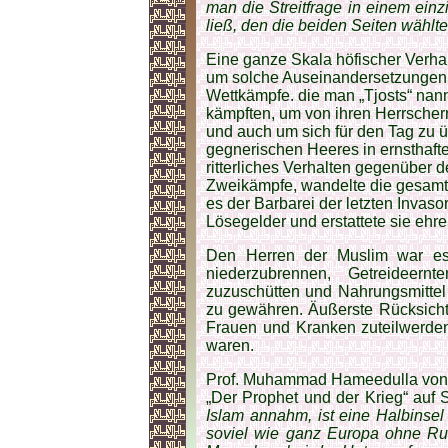
man die Streitfrage in einem ei
ließ, den die beiden Seiten wählte
Eine ganze Skala höfischer Verha
um solche Auseinandersetzungen z
Wettkämpfe. die man „Tjosts“ nann
kämpften, um von ihren Herrscher
und auch um sich für den Tag zu 
gegnerischen Heeres in ernsthaft
ritterliches Verhalten gegenüber 
Zweikämpfe, wandelte die gesamte
es der Barbarei der letzten Inva
Lösegelder und erstattete sie ehre
Den Herren der Muslim war es 
niederzubrennen, Getreideer
zuzuschütten und Nahrungsmittel
zu gewähren. Äußerste Rücksicht
Frauen und Kranken zuteilwerden,
waren.
Prof. Muhammad Hameedulla von de
„Der Prophet und der Krieg“ auf 
Islam annahm, ist eine Halbinsel
soviel wie ganz Europa ohne Ru