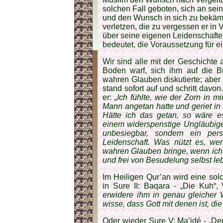
solchen Fall geboten, sich an sei
und den Wunsch in sich zu bekämpf
verletzen, die zu vergessen er in 
über seine eigenen Leidenschafte
bedeutet, die Voraussetzung für e
Wir sind alle mit der Geschicht
Boden warf, sich ihm auf die Br
wahren Glauben diskutierte; aber 
stand sofort auf und schritt davo
er:
„Ich fühlte, wie der Zorn in m
Mann angetan hatte und geriet in 
Hätte ich das getan, so wäre e
einem widerspenstige Ungläubig
unbesiegbar, sondern ein per
Leidenschaft. Was nützt es, w
wahren Glauben bringe, wenn ich
und frei von Besudelung selbst le
Im Heiligen Qur’an wird eine solc
in Sure II: Baqara - „Die Kuh“,
erwidere ihm in genau gleicher 
wisse, dass Gott mit denen ist, die
Oder wieder Sure V: Ma’idé - „De