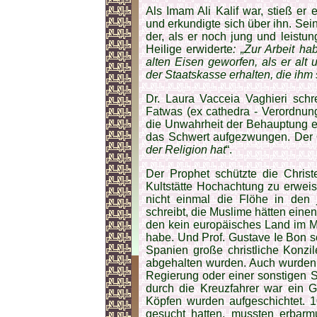
Als Imam Ali Kalif war, stieß er 
und erkundigte sich über ihn. Sein
der, als er noch jung und leistu
Heilige erwiderte
: „Zur Arbeit ha
alten Eisen geworfen, als er al
der Staatskasse erhalten, die ihm
Dr. Laura Vacceia Vaghieri schr
Fatwas (ex cathedra - Verordnun
die Unwahrheit der Behauptung e
das Schwert aufgezwungen. Der 
der Religion hat
“.
Der Prophet schützte die Chris
Kultstätte Hochachtung zu erweis
nicht einmal die Flöhe in den
schreibt, die Muslime hätten ein
den kein europäisches Land im M
habe. Und Prof. Gustave Ie Bon sc
Spanien große christliche Konzile
abgehalten wurden. Auch wurden 
Regierung oder einer sonstigen S
durch die Kreuzfahrer war ein G
Köpfen wurden aufgeschichtet. 1
gesucht hatten, mussten erbarm