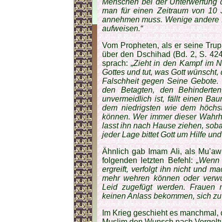
Menschen bei der Unterwerfung 
man für einen Zeitraum von 10
annehmen muss. Wenige andere Er
aufweisen.“
Vom Propheten, als er seine Tru
über den Dschihad (Bd. 2, S. 424
sprach:
„Zieht in den Kampf im N
Gottes und tut, was Gott wünscht, 
Falschheit gegen Seine Gebote.
den Betagten, den Behinderte
unvermeidlich ist, fällt einen B
dem niedrigsten wie dem höchst
können. Wer immer dieser Wahrheit
lasst ihn nach Hause ziehen, sobal
jeder Lage bittet Gott um Hilfe und 
Ähnlich gab Imam Ali, als Mu’awi
folgenden letzten Befehl:
„Wenn 
ergreift, verfolgt ihn nicht und m
mehr wehren können oder verwun
Leid zugefügt werden. Frauen 
keinen Anlass bekommen, sich zu f
Im Krieg geschieht es manchmal, 
Muslim den Wunsch nach Vergeltu