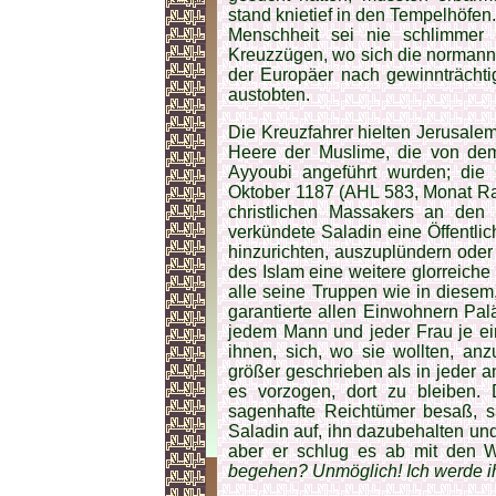
stand knietief in den Tempelhöfen.
Menschheit sei nie schlimmer 
Kreuzzügen, wo sich die normann
der Europäer nach gewinnträcht
austobten.
Die Kreuzfahrer hielten Jerusale
Heere der Muslime, die von dem
Ayyoubi angeführt wurden; die
Oktober 1187 (AHL 583, Monat Rad
christlichen Massakers an den
verkündete Saladin eine Öffentli
hinzurichten, auszuplündern oder
des Islam eine weitere glorreiche
alle seine Truppen wie in diesem
garantierte allen Einwohnern Pal
jedem Mann und jeder Frau je ei
ihnen, sich, wo sie wollten, an
größer geschrieben als in jeder a
es vorzogen, dort zu bleiben. 
sagenhafte Reichtümer besaß, sa
Saladin auf, ihn dazubehalten und
aber er schlug es ab mit den 
begehen? Unmöglich! Ich werde i