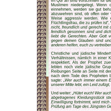
Im Qur’an sind Vorschriften für 
Muslimen niedergelegt. Wenn d
einnehmen, werden sie gut behan
abzuwehren sind, ob offen oder 
Weise aggressiv werden. Wie 
Flüchtlingsfrau, die zu prüfen ist“
nicht, freundlich und gerecht m
feindlich gesonnen sind und dic
liebt die Gerechten. Aber Gott v
gegen deinen Glauben sind un
anderen helfen, euch zu vertreiben
Christliche und jüdische Minder
Verhältnissen, nämlich in einer
respektiert. Als der Prophet zu
lebten noch viele jüdische Gru
Reibungen Seite an Seite mit de
nach dem Tode des Propheten b
sagte:
„Wer auch immer einem Er
unserer Mitte lebt, ein Leid zufügt,
Und weiter:
„Hütet euch! Wer auch
abgetragenes Kleidungsstück stie
Einwilligung fortnimmt, wird mich
Prüfung am Tage des Jüngsten Ge