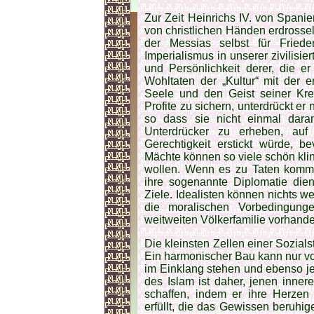
Zur Zeit Heinrichs IV. von Spani
von christlichen Händen erdrosse
der Messias selbst für Frieden
Imperialismus in unserer zivilisie
und Persönlichkeit derer, die e
Wohltaten der „Kultur“ mit der e
Seele und den Geist seiner Kr
Profite zu sichern, unterdrückt er
so dass sie nicht einmal dara
Unterdrücker zu erheben, auf
Gerechtigkeit erstickt würde,
Mächte können so viele schön kli
wollen. Wenn es zu Taten kommt,
ihre sogenannte Diplomatie dien
Ziele. Idealisten können nichts we
die moralischen Vorbedingunge
weitweiten Völkerfamilie vorhande
Die kleinsten Zellen einer Sozial
Ein harmonischer Bau kann nur von
im Einklang stehen und ebenso je
des Islam ist daher, jenen inner
schaffen, indem er ihre Herz
erfüllt, die das Gewissen beruhi