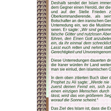
Deshalb sendet der Islam immer, 
dem Gegner einen Herold, der di
und auf der Stelle Frieden z
Oberkommandierende, als sei
Botschafter an den iranischen Ge
Unterredung ein, wo die Muslime
seien. Er sagte:
„Wir sind gekomm
falsche Götter und nutzlosen Aber
führen, den Einen Gott anzubete
ein, da ihr einmal dem schreckli
Lasst euch retten und nehmt sta
Gerechtigkeit und Unvoreingenom
Diese Unterredungen dauerten dre
die Iraner würden ihr Land weite
man sie einlud, den islamischen
In dem oben zitierten Buch über d
Prophet zu Ali sagte:
„Werde nie 
zuerst deinen Feind ein, sich 
einen einzigen Menschen durch
lässt, wird das von größerem Seg
worauf die Sonne scheint.“
Das Ziel des Islam ist, dass die E