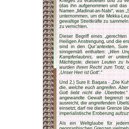
Krieges zu erarbeiten und zu ve
(das ihn aufgenommen und das e
Namen „Madinat-an-Nabi“, was „S
unternommen, um die Mekka-Leute
gewaltige Streitkräfte zu sammel
zu vernichten.
Dieser Begriff eines „gerechte
Heiligen Anstrengung, und die er
sind in den Qur’antexten, Sure 
sinngemäß enthalten:
„Wen Ung
Kampferlaubnis, weil er unterd
Mächtigste, diesen Leuten zu he
wurden ihrem Recht zum Trotz, d
,Unser Herr ist Gott’.“
Und 2.) Sure II: Baqara - „Die Kuh
die, welche euch angreifen. Aber
Gott liebt nicht die Übertreter.“
angewandte Gewalt begrenzt s
ausreicht, die angreifenden Übeltä
einsetzt, darf nie diese Grenze ü
imperialistische Eroberung aufzu
Als ein Weltglaube für jeder
geographischen Grenzen vielmehr w