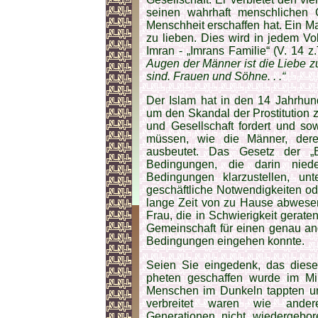
seinen wahrhaft menschlichen 
Menschheit erschaffen hat. Ein M
zu lieben. Dies wird in jedem Volk
Imran - „Imrans Familie“ (V. 14 
Augen der Männer ist die Liebe z
sind. Frauen und Söhne. . .“
Der Islam hat in den 14 Jahrhund
um den Skandal der Prostitution 
und Gesellschaft fordert und so
müssen, wie die Männer, dere
ausbeutet. Das Gesetz der „E
Bedingungen, die darin niede
Bedingungen klarzustellen, u
geschäftliche Notwendigkeiten o
lange Zeit von zu Hause abwesen
Frau, die in Schwierigkeit gerat
Gemeinschaft für einen genau ange
Bedingungen eingehen konnte.
Seien Sie eingedenk, das dies
pheten geschaffen wurde im Mil
Menschen im Dunkeln tappten un
verbreitet waren wie ander
Generationen nicht wiedergebo