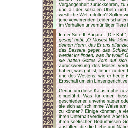
Vergangenheit zurückkehren, zu 
und all der sozialen Übeln und
westliche Welt erfüllen? Sollen w
jene verwirrenden Leidenschaften 
im Verhalten unvernünftiger Tiere
In der Sure II: Baqara - „Die Kuh“
gesagt habt: ,O Moses! Wir könn
deinen Herrn, das Er uns pflanzlic
das Bessere gegen das Schlecht
werdet ihr finden, was ihr wollt!
sie hatten Gottes Zorn auf sich
Zurückweisung des Moses verdi
haben, was gut ist, lieber zu de
und des Westens, wie er heute is
Erbschaft um ein Linsengericht v
Genau um diese Katastrophe zu ve
eingeführt. Was für einen be
geschiedener, unverheirateter od
sie sich auf schlimme Weise am Le
zu können? Einige könnten ja vie
ihren Unterhalt verdienen. Aber k
ihren seelischen Bedürfnissen G
ausfüllen, die die Liebe und Nähe