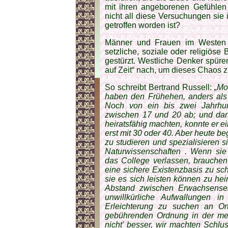
mit ihren angeborenen Ge­fühlen
nicht all diese Versu­chungen sie 
getroffen worden ist?
Männer und Frauen im Westen 
setzliche, soziale oder religiöse 
gestürzt. Westliche Denker spüre
auf Zeit“ nach, um dieses Chaos 
So schreibt Bertrand Russell:
„Mo
haben den Frühehen, anders als 
Noch von ein bis zwei Jahrhun
zwischen 17 und 20 ab; und dan
heiratsfähig machten, konnte er 
erst mit 30 oder 40. Aber heute be
zu studieren und spezialisieren s
Naturwissenschaften . Wenn si
das College verlassen, brauchen
eine sichere Existenzbasis zu sch
sie es sich leisten können zu he
Abstand zwischen Erwachsensei
unwillkürliche Aufwallungen i
Erleichterung zu suchen an Or
gebührenden Ordnung in der mens
nicht’ besser, wir machten Schlu