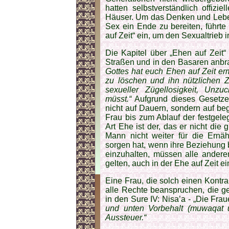
hatten selbstverständlich offiziel
Häuser. Um das Denken und Lebe
Sex ein Ende zu bereiten, führt
auf Zeit“ ein, um den Sexualtrieb 
Die Kapitel über „Ehen auf Zeit“
Straßen und in den Basaren anbra
Gottes hat euch Ehen auf Zeit er
zu löschen und ihn nützlichen Z
sexueller Zügellosigkeit, Unz
müsst.“
Aufgrund dieses Gesetze
nicht auf Dauern, sondern auf be
Frau bis zum Ablauf der festgele
Art Ehe ist der, das er nicht die 
Mann nicht weiter für die Ernä
sorgen hat, wenn ihre Beziehung
einzuhalten, müssen alle andere
gelten, auch in der Ehe auf Zeit e
Eine Frau, die solch einen Kontrak
alle Rechte beanspruchen, die ge
in den Sure IV: Nisa’a - „Die Frau
und unten Vorbehalt (muwaqat un
Aussteuer.“