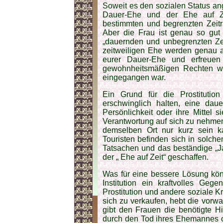
Soweit es den sozialen Status ang
Dauer-Ehe und der Ehe auf Ze
bestimmten und begrenzten Zeitra
Aber die Frau ist genau so gut
„dauernden und unbegrenzten Zeit
zeitweiligen Ehe werden genau a
eurer Dauer-Ehe und erfreuen
gewohnheitsmäßigen Rechten wi
eingegangen war.
Ein Grund für die Prostitutio
erschwinglich halten, eine dau
Persönlichkeit oder ihre Mittel 
Ver­antwortung auf sich zu nehmen 
demselben Ort nur kurz sein ka
Touristen befinden sich in solche
Tatsachen und das beständige „Ja
der „ Ehe auf Zeit“ geschaffen.
Was für eine bessere Lösung kön
Institution ein kraftvolles Ge
Prostitution und andere soziale 
sich zu verkaufen, hebt die vorw
gibt den Frauen die benötigte H
durch den Tod ihres Ehemannes o