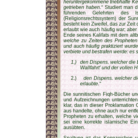
heruntergekommene triebhafte Ke
getrieben haben.“
Studiert man d
führenden Gelehrten des 
(Religionsrechtssystem) der Sunn
besteht kein Zweifel, das zur Zeit
erlaubt wie auch häufig war; abe
Ende seines Kalifats mit dem al
welche zu Zeiten des Propheten 
und auch häufig praktiziert wurde
verbiete und bestrafen werde: es 
1.)
den Dis­pens. welcher die 
Wall­fahrt’ und der vollen
2.)
den Dispens. welcher di
erlaubte.“
Die sunnitischen Fiqh-Bücher un
und Aufzeichnungen unterrichten
klar, das in dieser Proklamatio
aus handelte, ohne auch nur entf
Propheten zu erhalten, welche vie
sei eine korrekte islamische Ein
ausübten.
Spaltung ist das Kennzeichen uns