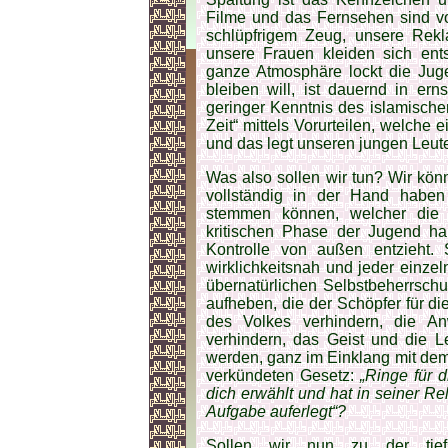
Filme und das Fernsehen sind vol
schlüpfrigem Zeug, unsere Rekla
unsere Frauen kleiden sich ent
ganze Atmosphäre lockt die Jug
bleiben will, ist dauernd in ern
geringer Kenntnis des islamische
Zeit“ mittels Vorurteilen, welche 
und das legt unseren jungen Leut
Was also sollen wir tun? Wir kön
vollständig in der Hand habe
stemmen können, welcher die s
kritischen Phase der Jugend har
Kontrolle von außen entzieht.
wirklichkeitsnah und jeder einzel
übernatürlichen Selbstbeherrschu
aufheben, die der Schöpfer für di
des Volkes verhindern, die A
verhindern, das Geist und die L
werden, ganz im Einklang mit dem 
verkündeten Gesetz:
„Ringe für d
dich erwählt und hat in seiner Re
Aufgabe auferlegt“?
Sollen wir nun zu der tiefs