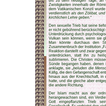
bis zu dem heutigen Tage, an 
Zwistigkeiten innerhalb der Röm
dem Vatikanischen Konzil wurde 
verdienstlich als den Zölibat, u
kirchlichen Lehre geben.“
Den sexuelle Trieb hat seine tie
er nicht gebührend berücksichtigt u
Unterdrückung durch psychologisc
Vulkan sein können, wenn sie glei
Man könnte durchaus den Sta
Zusammenbruch der Institution „F
Reaktion darstellt und zwar gegen
unterdrücken, statt ihn zu hei
sublimieren. Die Christen müsse
Sünde begangen haben. denen ihr
anklagte, sie
„beluden die Mensch
Käfig, die den Gefangenschaft en
hinaus aus der Knechtschaft, in d
hatte, und die gleiche aber entge
die andere Richtung.
Der Islam macht aus der or
herangewachsen sind, ein Verdie
Gott eingepflanzten Trieb se
Gesellschaft. Er verbietet den vi