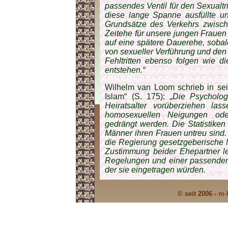
passendes Ventil für den Sexualt
diese lange Spanne ausfüllte un
Grundsätze des Verkehrs zwisch
Zeitehe für unsere jungen Fraue
auf eine spätere Dauerehe, sobald
von sexueller Verführung und den
Fehltritten ebenso folgen wie d
entstehen.“
Wilhelm van Loom schrieb in se
Islam“ (S. 175):
„Die Psycholog
Heiratsalter vorüberziehen l
homosexuellen Neigungen ode
gedrängt werden. Die Statistike
Männer ihren Frauen untreu sind. 
die Regierung gesetzgeberische 
Zustimmung beider Ehepartner le
Regelungen und einer passenden 
der sie eingetragen würden.
© seit 2006 -
m-