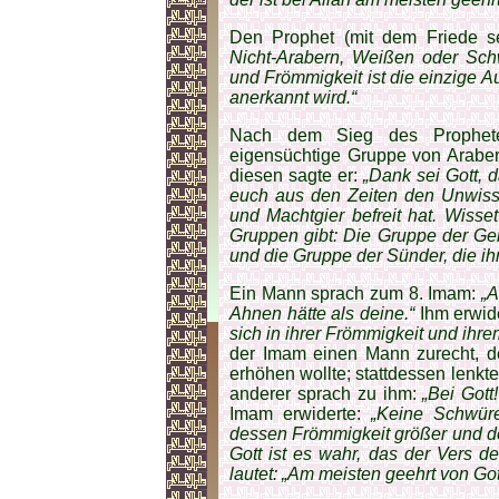
Den Prophet (mit dem Friede sei
Nicht-Arabern, Weißen oder Schw
und Frömmigkeit ist die einzige A
anerkannt wird.“
Nach dem Sieg des Prophete
eigensüchtige Gruppe von Arabern
diesen sagte er:
„Dank sei Gott, 
euch aus den Zeiten den Unwisse
und Machtgier befreit hat. Wisse
Gruppen gibt: Die Gruppe der Ger
und die Gruppe der Sünder, die ih
Ein Mann sprach zum 8. Imam:
„A
Ahnen hätte als deine.“
Ihm erwid
sich in ihrer Frömmigkeit und ihrem
der Imam einen Mann zurecht, 
erhöhen wollte; stattdessen lenk
anderer sprach zu ihm:
„Bei Gott
Imam erwiderte:
„Keine Schwüre
dessen Frömmigkeit größer und de
Gott ist es wahr, das der Vers d
lautet: „Am meisten geehrt von Got