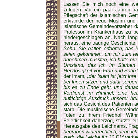
Lassen Sie mich noch eine wah
zufügen. Vor ein paar Jahren na
Pflegschaft der islamischen Ge
erkrankte der neue Muslim und w
islamische Ge­meindevorsteher d
Professor im Krankenhaus zu bes
niedergeschlagen an. Nach lan
heraus, eine traurige Geschichte
Sohn. Sie hatten erfahren, das i
seien gekommen. um mir zum letz
annehmen müssten, ich hätte nur 
Umstand, das ich im Sterben l
Herzlosigkeit von Frau und Sohn.
der Imam,
„der Islam ist jetzt I
bei Ihnen sitzen und dafür sorge
bis es zu Ende geht, und danach
Verdienst im Himmel, eine heil
aufrichtige Ausdruck unserer brü
sich das Gesicht des Patienten 
starb. Die muslimische Gemeinde
Toten zu ihrem Friedhof. Wäh
Feierlichkeit daherzog, stürzte 
Herausgabe des Leichnams. Fra
begraben widerrechtlich, denn ic
starb, die Leiche für 30 DM verkau