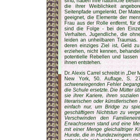
sind, haben ihre natürliche Bes
die ihrer Weiblichkeit angebor
Seitenpfade umgelenkt. Der Mate
geeignet, die Elemente der men
Frau aus der Rolle entfernt, für
sind die Folge - bei den Einz
Verhalten. Jugendliche, die ohn
leiden an unheilbaren Traumas. K
deren einziges Ziel ist, Geld z
erziehen, nicht kennen, behande
potentielle Rebellen und lassen
ihnen entstehen.
Dr. Alexis Carrel schreibt in „De
New York, 50. Auflage, S. 2
schwerwiegenden Fehler begangen
die Schule ersetzte. Die Mütter ü
sie ihrer Kariere, ihren soziale
literarischen oder künstlerisch
einfach nur, um Bridge zu spi
geschäftigem Nichtstun zu verge
Verschwinden den Familienei
Erwachsenen stand und eine Meng
mit einer Menge gleichaltriger K
Hunde, die in Hundezwingern mit