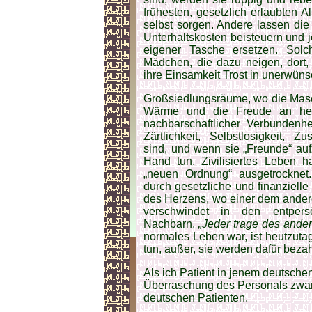
frühesten, gesetzlich erlaubten A
selbst sorgen. Andere lassen di
Unterhaltskosten beisteuern und j
eigener Tasche ersetzen. Solc
Mädchen, die dazu neigen, dort, 
ihre Einsamkeit Trost in unerwüns
Großsiedlungsräume, wo die Maschi
Wärme und die Freude an her
nachbarschaftlicher Verbundenh
Zärtlichkeit, Selbstlosigkeit, 
sind, und wenn sie „Freunde“ au
Hand tun. Zivilisiertes Leben 
„neuen Ordnung“ ausgetrockne
durch gesetzliche und finanziell
des Herzens, wo einer dem anderen 
verschwindet in den entpersö
Nachbarn.
„Jeder trage des ande
normales Leben war, ist heutzut
tun, außer, sie werden dafür bezah
Als ich Patient in jenem deutsch
Überraschung des Personals zwar
deutschen Patienten.