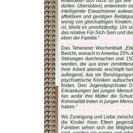
entwickeln sich nicht so gut wie 
dürfen. Übersetzer), entwickeln si
intelligenter Erwachsener aufwa
affektiven und geistigen Betäti
wenig von gleichaltrigen Kinder
ist, bleibt es unvollständig. Um s
das relative Für-Sich-Sein und d
eben der Familie.“
Das Teheraner Wochenblatt „Ettel
Bericht, wonach in Amerika 25% d
Störungen durchmachen und 150.
werden, die aus einer zerstritt
ihrer Arbeit abends erschöpft he
aufregend, das sie Beruhigungsm
psychiatrische Kliniken aufsuch
finden. Den Jugendpsychiater D
Erkrankungen bei jungen Mensch
her, wofür ihre Mütter die Schu
Kriminalität treten in jungen Mens
haben.“
Wo Zuneigung und Liebe zwischen
die Kinder ihren Eltern gegenü
Familien sehen sich die Mitglied
sind, werden sie ruppig und rebel