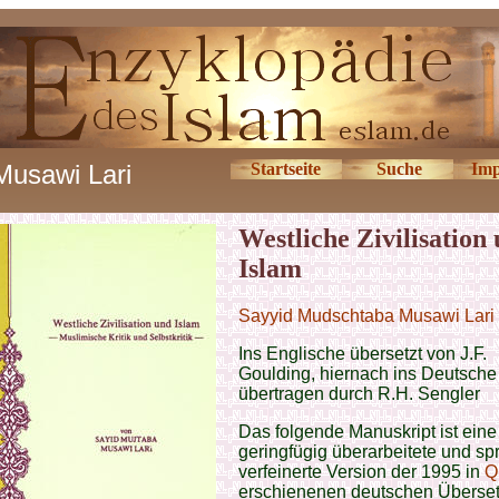
Musawi Lari
Startseite
Suche
Imp
Westliche Zivilisation
Islam
Sayyid Mudschtaba Musawi Lari
Ins Englische übersetzt von J.F.
Goulding, hiernach ins Deutsche
übertragen durch R.H. Sengler
Das folgende Manuskript ist eine
geringfügig überarbeitete und sp
verfeinerte Version der 1995 in
Q
erschienenen deutschen Überse