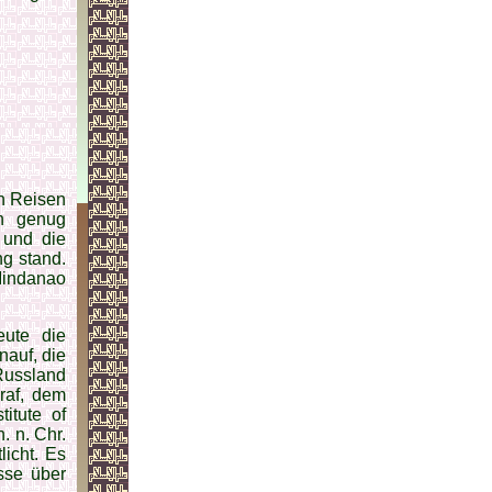
n Reisen
n genug
 und die
g stand.
indanao
eute die
nauf, die
Russland
raf, dem
itute of
. n. Chr.
licht. Es
isse über