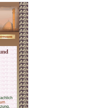
ressum
 und
rachlich
um
tzung.