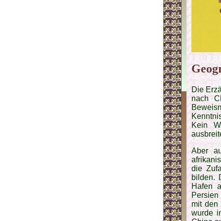
Geog
Die Erz
nach C
Beweism
Kenntni
Kein W
ausbreit
Aber au
afrikani
die Zuf
bilden.
Hafen a
Persien 
mit den 
wurde in