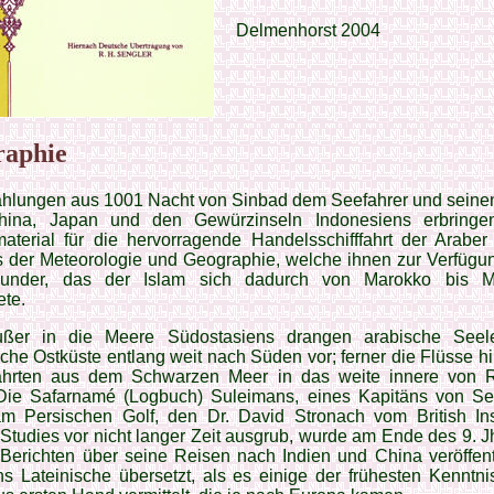
Delmenhorst 2004
raphie
ählungen aus 1001 Nacht von Sinbad dem Seefahrer und seine
hina, Japan und den Gewürzinseln Indonesiens erbringe
aterial für die hervorragende Handelsschifffahrt der Araber
s der Meteorologie und Geographie, welche ihnen zur Verfügun
under, das der Islam sich dadurch von Marokko bis M
ete.
ßer in die Meere Südostasiens drangen arabische Seel
sche Ostküste entlang weit nach Süden vor; ferner die Flüsse hi
ahrten aus dem Schwarzen Meer in das weite innere von 
 Die Safarnamé (Logbuch) Suleimans, eines Kapitäns von Se
m Persischen Golf, den Dr. David Stronach vom British Inst
Studies vor nicht langer Zeit ausgrub, wurde am Ende des 9. Jh
Berichten über seine Reisen nach Indien und China veröffent
s Lateinische übersetzt, als es einige der frühesten Kennt­n