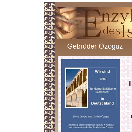
Gebrüder Özoguz
I