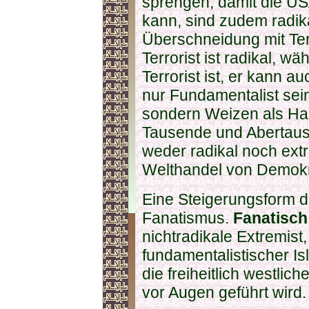
sprengen, damit die US
kann, sind zudem radik
Überschneidung mit Ter
Terrorist ist radikal, w
Terrorist ist, er kann a
nur Fundamentalist sein
sondern Weizen als Han
Tausende und Abertause
weder radikal noch extr
Welthandel von Demokr
Eine Steigerungsform d
Fanatismus.
Fanatisc
nichtradikale Extremist,
fundamentalistischer Is
die freiheitlich westli
vor Augen geführt wird.