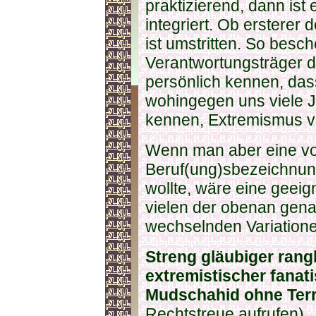
praktizierend, dann ist e
integriert. Ob ersterer
ist umstritten. So besc
Verantwortungsträger d
persönlich kennen, dass
wohingegen uns viele Jo
kennen, Extremismus v
Wenn man aber eine vo
Beruf(ung)sbezeichnung
wollte, wäre eine geei
vielen der obenan gena
wechselnden Variatione
Streng gläubiger rang
extremistischer fanati
Mudschahid ohne Ter
Rechtstreue aufrufen).