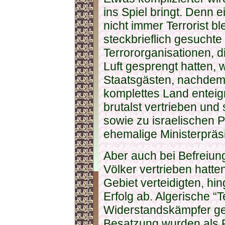
ins Spiel bringt. Denn e
nicht immer Terrorist b
steckbrieflich gesuchte 
Terrororganisationen, d
Luft gesprengt hatten, 
Staatsgästen, nachdem s
komplettes Land enteig
brutalst vertrieben und
sowie zu israelischen P
ehemalige Ministerpräs
Aber auch bei Befreiun
Völker vertrieben hatte
Gebiet verteidigten, hin
Erfolg ab. Algerische “T
Widerstandskämpfer ge
Besatzung wurden als F