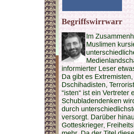
Begriffswirrwarr
Im Zusammenha
Muslimen kursie
unterschiedliche
Medienlandscha
informierter Leser etwa
Da gibt es Extremisten,
Dschihadisten, Terroris
“isten“ ist ein Vertrete
Schubladendenken wird
durch unterschiedlichst
versorgt. Darüber hina
Gotteskrieger, Freiheit
mehr. Da der Titel dies