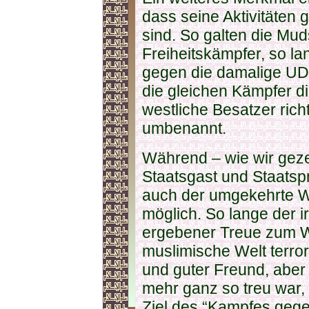
dass seine Aktivitäten 
sind. So galten die Mu
Freiheitskämpfer, so la
gegen die damalige UD
die gleichen Kämpfer d
westliche Besatzer rich
umbenannt.
Während – wie wir geze
Staatsgast und Staatspr
auch der umgekehrte We
möglich. So lange der i
ergebener Treue zum W
muslimische Welt terroris
und guter Freund, aber
mehr ganz so treu war,
Ziel des “Kampfes gegen