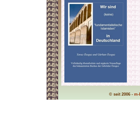
© seit 2006 -
m-