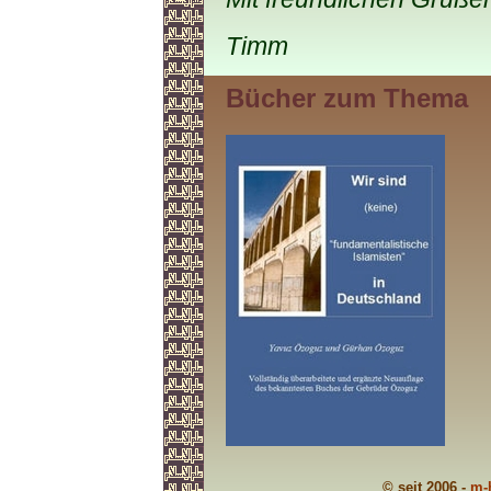
Timm
Bücher zum Thema
© seit 2006 -
m-