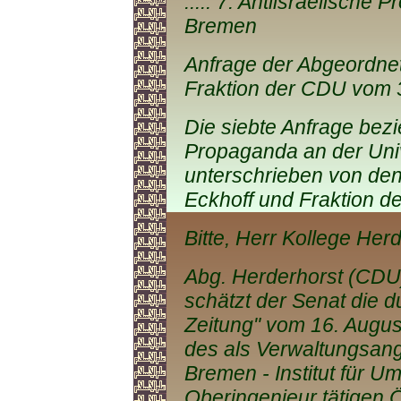
..... 7. Antiisraelische
Bremen
Anfrage der Abgeordnet
Fraktion der CDU vom 
Die siebte Anfrage bezie
Propaganda an der Univ
unterschrieben von de
Eckhoff und Fraktion d
Bitte, Herr Kollege Herd
Abg. Herderhorst (CDU)
schätzt der Senat die d
Zeitung" vom 16. August
des als Verwaltungsange
Bremen - Institut für U
Oberingenieur tätigen Ö.