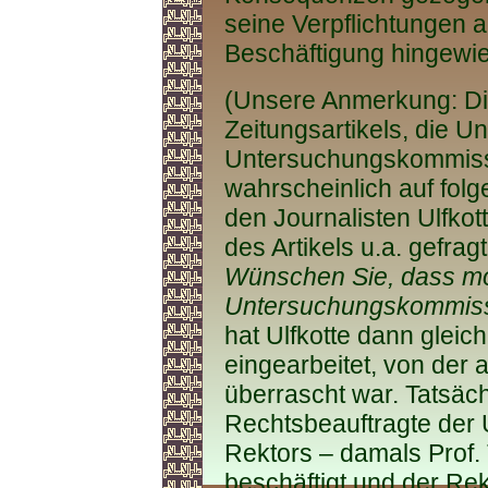
seine Verpflichtungen a
Beschäftigung hingewie
(Unsere Anmerkung: D
Zeitungsartikels, die Un
Untersuchungskommissi
wahrscheinlich auf folg
den Journalisten Ulfko
des Artikels u.a. gefrag
Wünschen Sie, dass mo
Untersuchungskommissio
hat Ulfkotte dann gleic
eingearbeitet, von der 
überrascht war. Tatsäch
Rechtsbeauftragte der U
Rektors – damals Prof.
beschäftigt und der Re