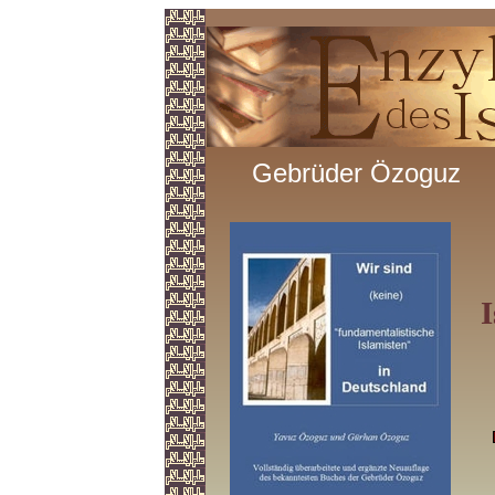
Gebrüder Özoguz
I