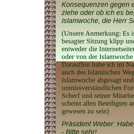
Konsequenzen gegen ein
ziehe oder ob ich es b
Islamwoche, die Herr Sch
(Unsere Anmerkung: Es is
besagter Sitzung klipp un
entweder die Internetseite
oder von der Islamwoche
Daraufhin habe ich im N
auch des Islamischen Weg
Islamwoche abgesagt und 
unmissverständlichen For
Scherf und seiner Mitarb
scheint allen Beteiligten 
gewesen zu sein)
Präsident Weber: Haben
- Bitte sehr!