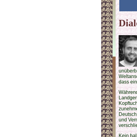
Dial
unüberb
Weltans
dass ein
Während 
Landgeri
Kopftuch
zunehme
Deutschl
und Vern
verschli
Kein hal