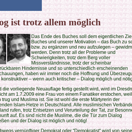
og ist trotz allem möglich
Das Ende des Buches soll dem eigentlichen Zie
Buches und unserer Motivation – das Buch zu s
bzw. zu ergänzen und neu aufzulegen – gewidm
werden. Denn trotz all der Probleme und
Schwierigkeiten, trotz dem Berg voller
Missverständnisse, trotz der scheinbar
rückbaren Hindernisse und so unterschiedlich erscheinenden
chauungen, haben wir immer noch die Hoffnung und Überzeug
 konstruktiver – wenn auch kritischer – Dialog möglich und nötig 
die vorliegende Neuauflage fertig gestellt wird, wird im Dresd
cht am 1.7.2009 eine Frau von einem Fanatiker erstochen, weil
 trug und Muslima ist. Sie ist wohl die erste Märtyrerin der
nden Islam-Hetze in Deutschland. Alle muslimischen Verbände
and rufen, trotz Entsetzen und Verurteilung der Tat, zur Besonn
unft auf. Es sind nicht die Muslime, die die Tür zum Dialog
eßen und der Dialog ist möglich und nötig!
bwegs vernünftiger Demokrat oder “Demokratist“ wird von sein