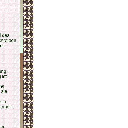
l des
chreiben
et
ung,
ist.
ner
 sie
 in
enheit
em