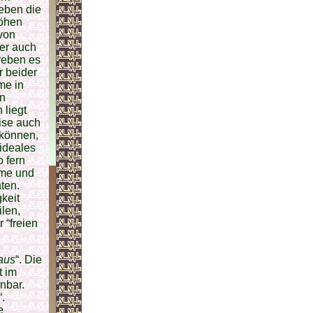
reben die
Höhen
 von
her auch
treben es
r beider
me in
en
 liegt
ise auch
 können,
 ideales
 fern
ime und
ten.
keit
ilen,
 “freien
aus
“. Die
t im
nbar.
“.
e