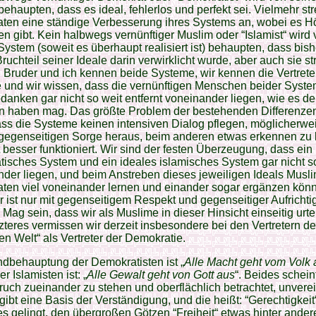
ehaupten, dass es ideal, fehlerlos und perfekt sei. Vielmehr st
ten eine ständige Verbesserung ihres Systems an, wobei es 
en gibt. Kein halbwegs vernünftiger Muslim oder “Islamist“ wird
ystem (soweit es überhaupt realisiert ist) behaupten, dass bis
Bruchteil seiner Ideale darin verwirklicht wurde, aber auch sie s
 Bruder und ich kennen beide Systeme, wir kennen die Vertrete
 und wir wissen, dass die vernünftigen Menschen beider Syste
danken gar nicht so weit entfernt voneinander liegen, wie es d
n haben mag. Das größte Problem der bestehenden Differenzen
ass die Systeme keinen intensiven Dialog pflegen, möglicherwe
 gegenseitigen Sorge heraus, beim anderen etwas erkennen zu
 besser funktioniert. Wir sind der festen Überzeugung, dass ein
isches System und ein ideales islamisches System gar nicht so
der liegen, und beim Anstreben dieses jeweiligen Ideals Musl
ten viel voneinander lernen und einander sogar ergänzen könn
 ist nur mit gegenseitigem Respekt und gegenseitiger Aufrichtig
 Mag sein, dass wir als Muslime in dieser Hinsicht einseitig urte
zteres vermissen wir derzeit insbesondere bei den Vertretern der
en Welt“ als Vertreter der Demokratie.
dbehauptung der Demokratisten ist „
Alle Macht geht vom Volk 
r Islamisten ist: „
Alle Gewalt geht von Gott aus
“. Beides schein
uch zueinander zu stehen und oberflächlich betrachtet, unverei
gibt eine Basis der Verständigung, und die heißt: “Gerechtigkeit
s gelingt, den übergroßen Götzen “Freiheit“ etwas hinter ander