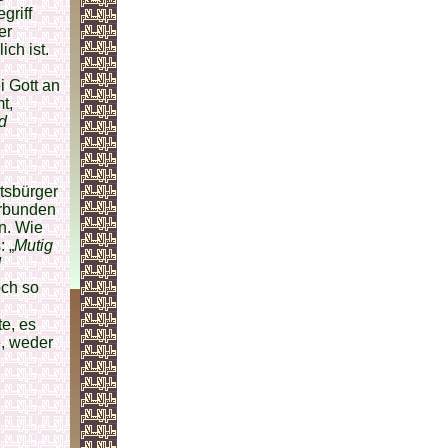
griff
er
ch ist.
i Gott an
t,
d
tsbürger
erbunden
n. Wie
 „
Mutig
d
och so
e, es
e, weder