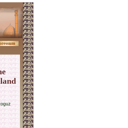
pressum
he
hland
zoguz