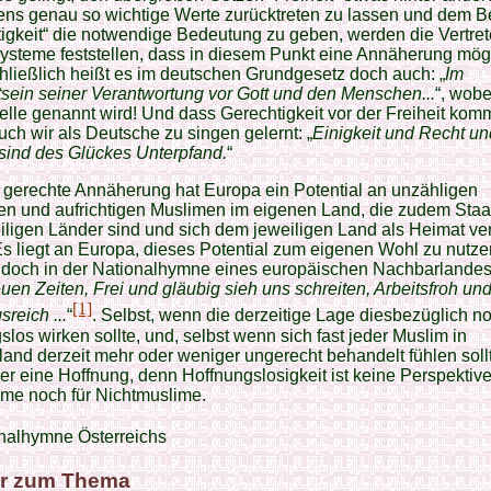
ns genau so wichtige Werte zurücktreten zu lassen und dem Be
igkeit“ die notwendige Bedeutung zu geben, werden die Vertret
ysteme feststellen, dass in diesem Punkt eine Annäherung mögli
ließlich heißt es im deutschen Grundgesetz doch auch: „
Im
ein seiner Verantwortung vor Gott und den Menschen...
“, wobe
telle genannt wird! Und dass Gerechtigkeit vor der Freiheit komm
ch wir als Deutsche zu singen gelernt: „
Einigkeit und Recht un
 sind des Glückes Unterpfand.
“
 gerechte Annäherung hat Europa ein Potential an unzähligen
en und aufrichtigen Muslimen im eigenen Land, die zudem Staa
iligen Länder sind und sich dem jeweiligen Land als Heimat v
Es liegt an Europa, dieses Potential zum eigenen Wohl zu nutze
 doch in der Nationalhymne eines europäischen Nachbarlandes:
euen Zeiten, Frei und gläubig sieh uns schreiten, Arbeitsfroh un
[1]
sreich ...
“
. Selbst, wenn die derzeitige Lage diesbezüglich n
slos wirken sollte, und, selbst wenn sich fast jeder Muslim in
and derzeit mehr oder weniger ungerecht behandelt fühlen sollt
er eine Hoffnung, denn Hoffnungslosigkeit ist keine Perspektiv
ime noch für Nichtmuslime.
nalhymne Österreichs
r zum Thema