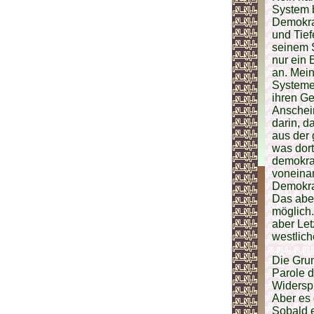
System b
Demokra
und Tief
seinem S
nur ein 
an. Mein
Systeme
ihren Ge
Anschei
darin, d
aus der
was dort
demokrat
voneinan
Demokra
Das aber
möglich.
aber Let
westlich
Die Grun
Parole de
Widerspr
Aber es 
Sobald e