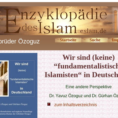
rüder Özoguz
Startseite
Suche
Im
Wir sind (keine)
“fundamentalistisc
Islamisten“ in Deutsc
Eine andere Perspektive
Dr. Yavuz Özoguz und Dr. Gürhan Ö
zum Inhaltsverzeichnis