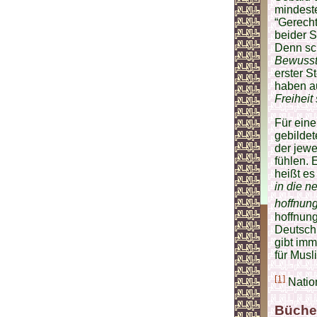
mindeste
“Gerecht
beider S
Denn sch
Bewussts
erster S
haben au
Freiheit
Für eine
gebildet
der jewe
fühlen. 
heißt es
in die n
hoffnung
hoffnung
Deutschl
gibt imm
für Musl
[1]
Natio
Büche