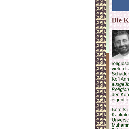
Die K
religiös
vielen 
Schaden 
Kofi Ann
ausgeübt
Religion
den Konf
eigentli
Bereits 
Karikat
Unversc
Muhamma