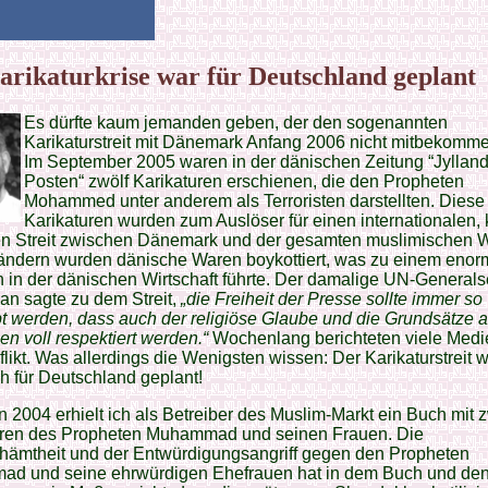
arikaturkrise war für Deutschland geplant
Es dürfte kaum jemanden geben, der den sogenannten
Karikaturstreit mit Dänemark Anfang 2006 nicht mitbekomme
Im September 2005 waren in der dänischen Zeitung “Jylland
Posten“ zwölf Karikaturen erschienen, die den Propheten
Mohammed unter anderem als Terroristen darstellten. Diese
Karikaturen wurden zum Auslöser für einen internationalen, k
en Streit zwischen Dänemark und der gesamten muslimischen We
Ländern wurden dänische Waren boykottiert, was zu einem eno
in der dänischen Wirtschaft führte. Der damalige UN-Generals
an sagte zu dem Streit,
„die Freiheit der Presse sollte immer so
 werden, dass auch der religiöse Glaube und die Grundsätze al
en voll respektiert werden.“
Wochenlang berichteten viele Medi
likt. Was allerdings die Wenigsten wissen: Der Karikaturstreit 
ch für Deutschland geplant!
in 2004 erhielt ich als Betreiber des Muslim-Markt ein Buch mit 
uren des Propheten Muhammad und seinen Frauen. Die
hämtheit und der Entwürdigungsangriff gegen den Propheten
d und seine ehrwürdigen Ehefrauen hat in dem Buch und de