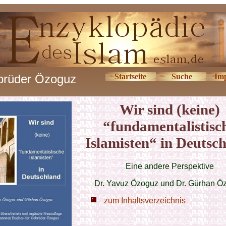
rüder Özoguz
Startseite
Suche
Im
Wir sind (keine)
“fundamentalistisc
Islamisten“ in Deutsc
Eine andere Perspektive
Dr. Yavuz Özoguz und Dr. Gürhan Ö
zum Inhaltsverzeichnis