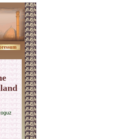
pressum
he
hland
zoguz