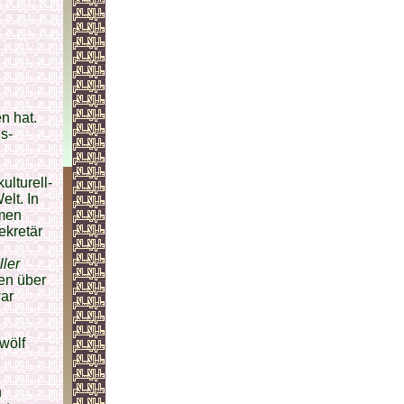
n hat.
s-
ulturell-
lt. In
rmen
ekretär
ler
en über
war
zwölf
n