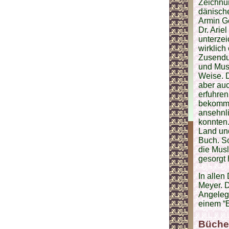
Zeichnun
dänische
Armin Ge
Dr. Arie
unterze
wirklich
Zusendun
und Mus
Weise. D
aber auc
erfuhre
bekommen
ansehnli
konnten.
Land und
Buch. So
die Musl
gesorgt
In allen
Meyer. D
Angelege
einem “E
Büche