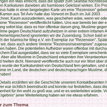
gen ein Maß erreicht, dass die später zum Skandal hochstilisie
n Karikaturen daneben als harmloses Gekritzel wirken. Ein Prof
us hatte in einer beigelegten Karte um eine “Rezension“ gebet
l Kamon aus Tel Aviv hatte das Vorwort im Buch im Juli 2003
ichnet. Kaum auszudenken, was geschehen wäre, wenn wir ode
 eine “Rezension“ veröffentlicht hätten. Uns war bereits bei der e
g sofort klar, dass es hier offenbar darum ging, Muslime gege
lime gegen Deutschland aufzuhetzen in einer extrem infamen A
ementsprechend ignorierten wir die Zusendung. Schon bald erh
h der Islamische Weg e.V. ein Exemplar zur “Rezension“. Spät
n wir, dass auch andere Vereine “Rezensionsexemplare“ zugesa
 haben. Die potentiellen Aufhetzer waren offenbar mit durch
chem Etat ausgestattet, dass sie so viele Exemplare verschen
 Aber alle Muslime in Deutschland erkannten ihre Verantwortun
 hielten dicht. Niemand veröffentliche auch nur ein Wort über 
 wurde der Karikaturstreit von Deutschland fern gehalten, und
ime im Land, die deutschen und deutschsprachigen Muslime, di
 haben!
 Details erzählten wir die Geschichte unserem Kontaktbeamten 
er war sichtlich beeindruckt und konnte nur feststellen, dass di
nheit für ihn wohl zu groß war, und er es weiterleiten würde. V
rgebnis“ jener Weiterleitung haben wir nie etwas erfahren.
r zum Thema