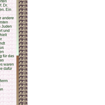
rten
. Dr.
en. Ein
r andere
rsten
n Juden
rt und
ielt
er
ndt
aus
ken
g für das
das
 es waren
e dafür
Herrn
e
on