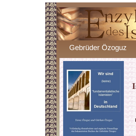
Gebrüder Özoguz
I