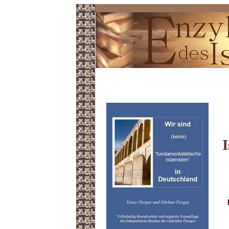
Gebrüder Özoguz
I