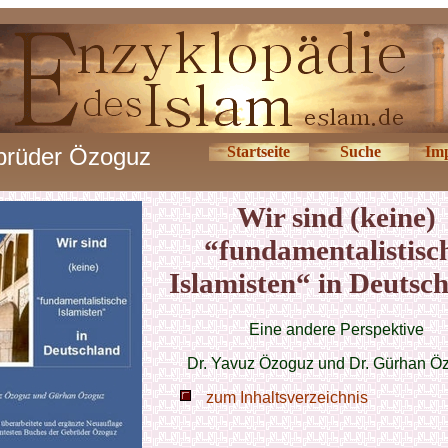
rüder Özoguz
Startseite
Suche
Im
Wir sind (keine)
“fundamentalistisc
Islamisten“ in Deutsc
Eine andere Perspektive
Dr. Yavuz Özoguz und Dr. Gürhan Ö
zum Inhaltsverzeichnis