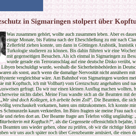
schutz in Sigmaringen stolpert über Kopft
Was zusammen gehört, wollte auch zusammen leben. Aber es dauer
einige Monate, bis Fatima nach der Eheschließung zu mir nach Clau
Zellerfeld ziehen konnte, um dann in Göttingen Arabistik, Iranistik
Turkologie studieren zu können. Bis dahin führten wir eine Woch
mit gegenseitigen Besuchen. Als ich einmal in Sigmaringen zu Bes
wurde gerade ein Terroranschlag auf eine deutsche Disko verübt, 
h Libyen beschuldigt wurde, weshalb die Sicherheitsbehörden in Deuts
waren als sonst, auch wenn die damalige Nervosität nicht annähern mit
 Hysterie vergleichbar wäre. Am Bahnhof von Sigmaringen wurden me
sie mit Kopftuch, ich mit Vollbart) vom Grenzschutz angehalten und na
usweisen gefragt. Da wir nur einen kleinen Ausflug machen wollten, h
cherweise nichts dabei. Meine Frau wandte sich an die Beamten mit d
 „
Wir sind doch Kollegen, ich arbeite beim Zoll
“. Die Beamten, die sic
völlig verschaukelt vorkamen, baten uns mitzukommen. Ich konnte mir
es Schmunzeln kaum verkneifen. Im Büro fragten sie meine Frau nach 
lle und riefen dort an. Der Beamte fragte am Telefon völlig ungläubig: 
Mitarbeiterin mit Kopftuch?
“, als die Gegenseite offensichtlich bejahte, 
n Beamten uns wieder gehen, ohne zu prüfen, ob wir die richtige Identit
aben wir uns auch später noch über Grenzbeamte amüsiert, die einen d