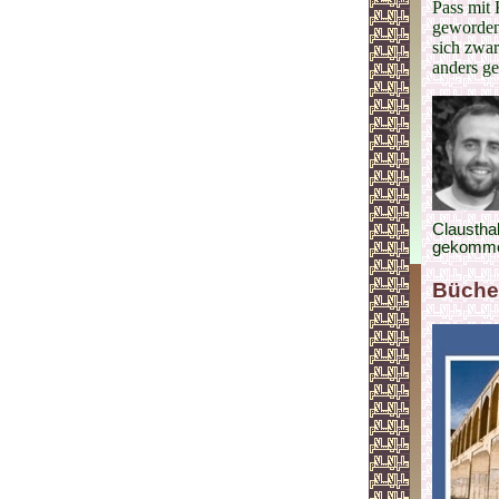
Pass mit 
geworden 
sich zwar
anders ge
Claustha
gekomm
Büche