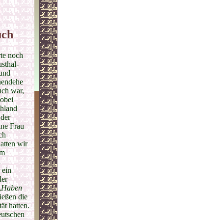
uch
te noch
sthal-
 und
enendehe
uch war,
wobei
chland
 der
ine Frau
ch
atten wir
em
h
 ein
der
„
Haben
ließen die
ät hatten.
eutschen