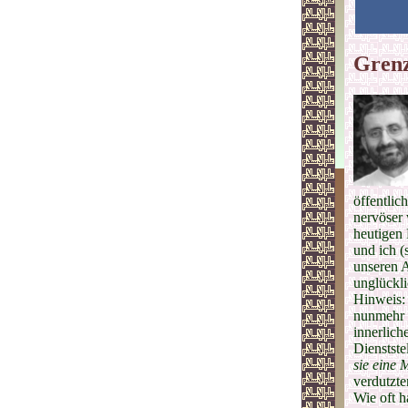
Grenz
öffentlic
nervöser 
heutigen
und ich (
unseren A
unglückli
Hinweis:
nunmehr 
innerlich
Dienstste
sie eine 
verdutzte
Wie oft h