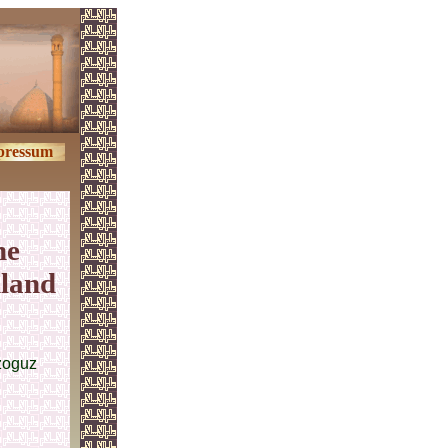
pressum
he
hland
zoguz