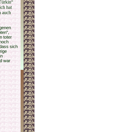
Türkin“
ich hat
n auch
ngenen
ten“,
n toter
nnoch
 dass sich
rige
in
ed war