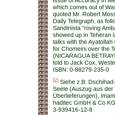
issue of Accuracy In Med
which comes out of Wash
quoted Mr. Robert Moss
Daily Telegraph, as foll
Sandinista "roving Amb
showed up in Teheran la
talks with the Ayatolla
for Chomeini over the T
(NICARAGUA BETRAYED
told to Jack Cox, Weste
ISBN: 0-88279-235-0
[2]
Siehe z.B: Dschihad-
Seele (Auszug aus der 
Überlieferungen), Imam
haditec GmbH & Co KG,
3-939416-12-8