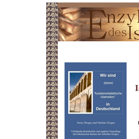
Gebrüder Özoguz
I