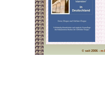
© seit 2006 -
m-