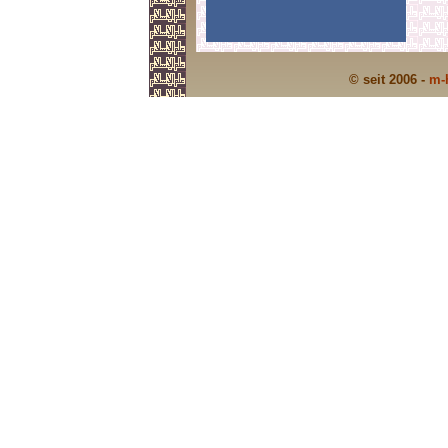
© seit 2006 -
m-