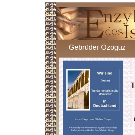
Gebrüder Özoguz
I