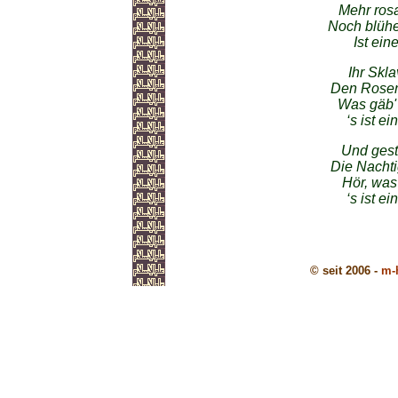
Mehr ros
Noch blüh
Ist ein
Ihr Skla
Den Rosen 
Was gäb' 
‘s ist e
Und gest
Die Nachti
Hör, was 
‘s ist e
© seit 2006 -
m-