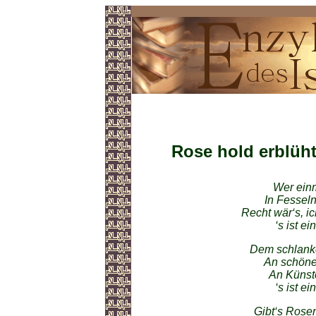
Gedichte im Islam
Rose hold erblüh
Wer einm
In Fesseln
Recht wär‘s, i
‘s ist e
Dem schlanken
An schöner
An Künste
‘s ist e
Gibt‘s Rose